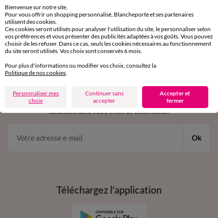
sous 30 jours avec Mondial Relay uniquement
Bienvenue sur notre site.
Pour vous offrir un shopping personnalisé, Blancheporte et ses partenaires
Service clients
utilisent des cookies.
Ces cookies seront utilisés pour analyser l'utilisation du site, le personnaliser selon
par chat et par téléphone
vos préférences et vous présenter des publicités adaptées à vos goûts. Vous pouvez
de 8h00 à 20h00 du lundi au samedi
choisir de les refuser. Dans ce cas, seuls les cookies nécessaires au fonctionnement
du site seront utilisés. Vos choix sont conservés 6 mois.
Pour plus d'informations ou modifier vos choix, consultez la
Politique de nos cookies
.
11€ Offerts
en vous inscrivant à la newsletter
Personnaliser mes
Continuer sans
Accepter et
choix
accepter
fermer
dès 20€ d’achat
conditions dans votre email de confirmation
Ok
Téléchargez l’application