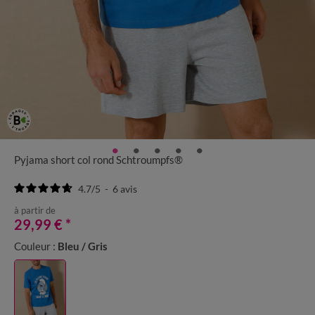
Pyjama short col rond Schtroumpfs®
4.7
/
5
-
6
avis
à partir de
29,99 €
*
Couleur :
Bleu / Gris