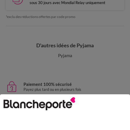
sous 30 jours avec Mondial Relay uniquement
*exclu des réductions offertes par code promo
D'autres idées de Pyjama
Pyjama
Paiement 100% sécurisé
Payez plus tard ou en plusieurs fois
Livraison express
domicile, relais, consignes automatiques
Retours gratuits