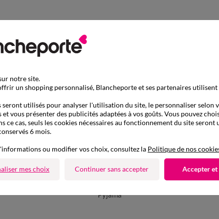
ur notre site.
ffrir un shopping personnalisé, Blancheporte et ses partenaires utilisent
seront utilisés pour analyser l'utilisation du site, le personnaliser selon 
 et vous présenter des publicités adaptées à vos goûts. Vous pouvez chois
ns ce cas, seuls les cookies nécessaires au fonctionnement du site seront u
conservés 6 mois.
'informations ou modifier vos choix, consultez la
Politique de nos cookie
aliser mes choix
Continuer sans accepter
Accepter et
D'autres idées de Pyjama
Pyjama