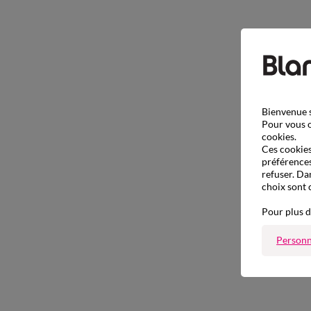
Bienvenue s
Pour vous o
cookies.
Ces cookies 
préférences
refuser. Da
choix sont 
Pour plus d
Personn