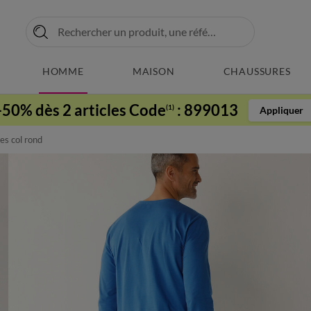
HOMME
MAISON
CHAUSSURES
-50% dès 2 articles Code
:
899013
(1)
Appliquer
es col rond