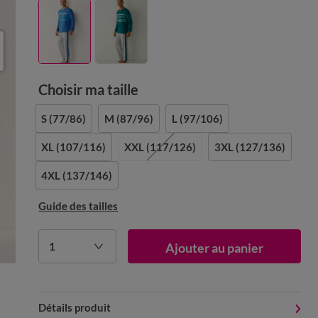
Choisir ma taille
S
(77/86)
M
(87/96)
L
(97/106)
XL
(107/116)
XXL
(117/126)
3XL
(127/136)
4XL
(137/146)
Guide des tailles
1
Ajouter au panier
Détails produit