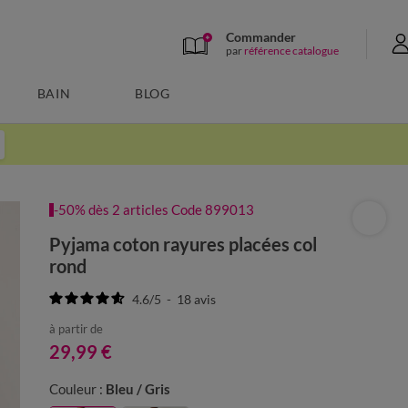
Commander
par
référence catalogue
BAIN
BLOG
-50% dès 2 articles Code 899013
Pyjama coton rayures placées col
rond
4.6
/
5
-
18
avis
à partir de
29,99 €
Couleur :
Bleu / Gris