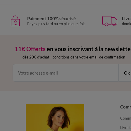
Paiement 100% sécurisé
Livr
Payez plus tard ou en plusieurs fois
domic
11€ Offerts
en vous inscrivant à la newslette
dès 20€ d’achat
-
conditions dans votre email de confirmation
Ok
Com
Comma
Livrai