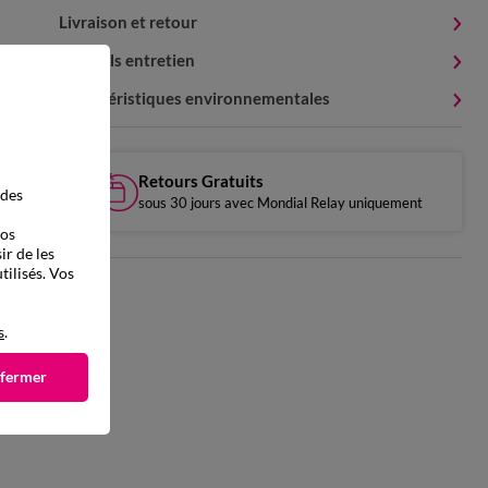
Livraison et retour
Conseils entretien
Caractéristiques environnementales
Retours Gratuits
 des
sous 30 jours avec Mondial Relay uniquement
vos
ir de les
tilisés. Vos
s
.
 fermer