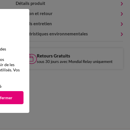
Détails produit
Livraison et retour
Conseils entretien
Caractéristiques environnementales
 des
Retours Gratuits
vos
sous 30 jours avec Mondial Relay uniquement
ir de les
tilisés. Vos
s
.
 fermer