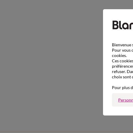
Bienvenue s
Pour vous o
cookies.
Ces cookies 
préférences
refuser. Da
choix sont 
Pour plus d
Personn