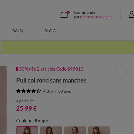
Commander
par
référence catalogue
BAIN
BLOG
-50% dès 2 articles Code 899013
Pull col rond sans manches
4.3
/
5
-
30
avis
à partir de
25,99 €
Couleur :
Rouge