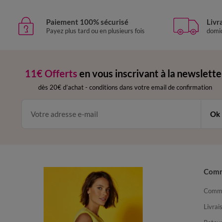
Paiement 100% sécurisé
Livr
Payez plus tard ou en plusieurs fois
domic
11€ Offerts
en vous inscrivant à la newslette
dès 20€ d’achat
-
conditions dans votre email de confirmation
Ok
Com
Comma
Livrai