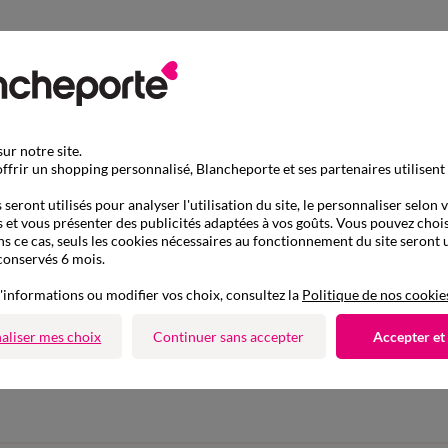
ur notre site.
ffrir un shopping personnalisé, Blancheporte et ses partenaires utilisent
seront utilisés pour analyser l'utilisation du site, le personnaliser selon 
 et vous présenter des publicités adaptées à vos goûts. Vous pouvez chois
ns ce cas, seuls les cookies nécessaires au fonctionnement du site seront u
conservés 6 mois.
'informations ou modifier vos choix, consultez la
Politique de nos cookie
aliser mes choix
Continuer sans accepter
Accepter et
D'autres idées de Pull
Pull