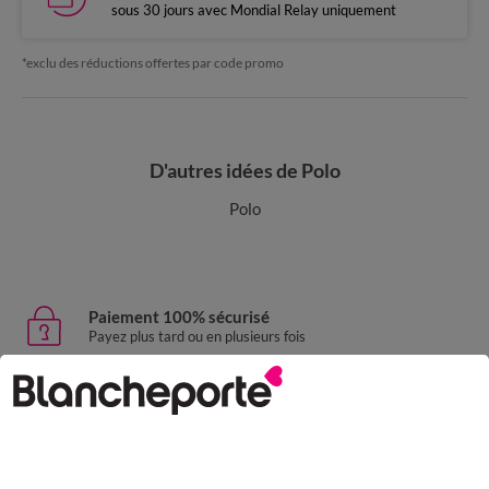
sous 30 jours avec Mondial Relay uniquement
*exclu des réductions offertes par code promo
D'autres idées de Polo
Polo
Paiement 100% sécurisé
Payez plus tard ou en plusieurs fois
Livraison express
domicile, relais, consignes automatiques
Retours gratuits