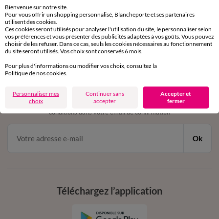
sous 30 jours avec Mondial Relay uniquement
Bienvenue sur notre site.
Pour vous offrir un shopping personnalisé, Blancheporte et ses partenaires
Service clients
utilisent des cookies.
Ces cookies seront utilisés pour analyser l'utilisation du site, le personnaliser selon
par chat et par téléphone
vos préférences et vous présenter des publicités adaptées à vos goûts. Vous pouvez
de 8h00 à 20h00 du lundi au samedi
choisir de les refuser. Dans ce cas, seuls les cookies nécessaires au fonctionnement
du site seront utilisés. Vos choix sont conservés 6 mois.
Pour plus d'informations ou modifier vos choix, consultez la
Politique de nos cookies
.
11€ Offerts
en vous inscrivant à la newsletter
Personnaliser mes
Continuer sans
Accepter et
choix
accepter
fermer
dès 20€ d’achat
conditions dans votre email de confirmation
Ok
Téléchargez l’application