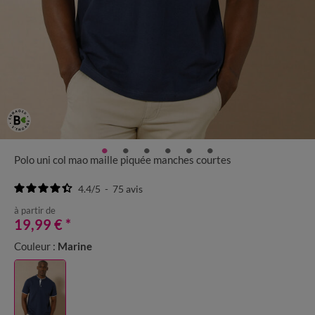
Polo uni col mao maille piquée manches courtes
4.4
/
5
-
75
avis
à partir de
19,99 €
*
Couleur :
Marine