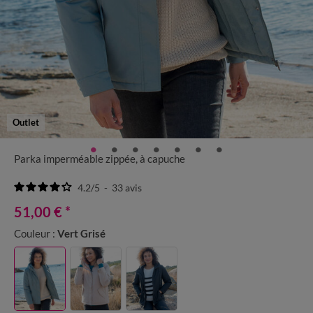
Outlet
Parka imperméable zippée, à capuche
4.2
/
5
-
33
avis
51,00 €
*
Couleur :
Vert Grisé