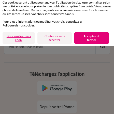
Ces cookies seront utilisés pour analyser l'utilisation du site, le personnaliser selon
vos préférences et vous présenter des publicités adaptées à vos goûts. Vous pouvez
choisir de les refuser. Dans ce cas, seuls les cookies nécessaires au fonctionnement
11€ Offerts
du site seront utilisés. Vos choix sont conservés 6 mois.
en vous inscrivant à la newsletter
Pour plus d'informations ou modifier vos choix, consultez la
Politique de nos cookies
.
dès 20€ d’achat
conditions dans votre email de confirmation
Personnaliser mes
Continuer sans
Accepter et
choix
accepter
fermer
Ok
Téléchargez l’application
Depuis votre iPhone