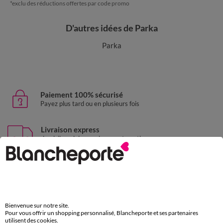
*exclu des réductions offertes par code promo
D'autres idées de Parka
Parka
Paiement 100% sécurisé
Payez plus tard ou en plusieurs fois
Livraison express
domicile, relais, consignes automatiques
Retours gratuits
sous 30 jours avec Mondial Relay uniquement
Service clients
par chat et par téléphone
Bienvenue sur notre site.
Pour vous offrir un shopping personnalisé, Blancheporte et ses partenaires
de 8h00 à 20h00 du lundi au samedi
utilisent des cookies.