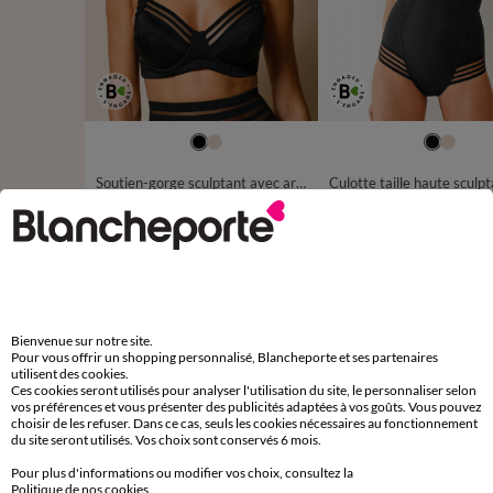
038
040
042
044
048
50
52
54
Soutien-gorge sculptant avec armatures - maintien intense
25,99 €
à partir de
à partir de
-50% dès 2 art Code 899013
-50% dès 2 art Code 899013
D'autres idées de Body et panty
Bienvenue sur notre site.
Pour vous offrir un shopping personnalisé, Blancheporte et ses partenaires
Body et panty
utilisent des cookies.
Ces cookies seront utilisés pour analyser l'utilisation du site, le personnaliser selon
vos préférences et vous présenter des publicités adaptées à vos goûts. Vous pouvez
choisir de les refuser. Dans ce cas, seuls les cookies nécessaires au fonctionnement
du site seront utilisés. Vos choix sont conservés 6 mois.
Pour plus d'informations ou modifier vos choix, consultez la
Paiement 100% sécurisé
Politique de nos cookies
.