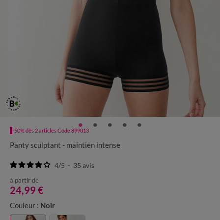
-50% dès 2 articles Code 899013
Panty sculptant - maintien intense
4
/
5
-
35
avis
à partir de
24,99 €
Couleur :
Noir