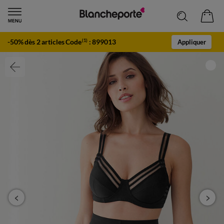
-50% dès 2 articles Code
:
899013
(1)
Appliquer