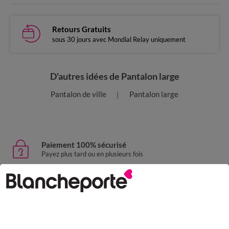
Retours Gratuits
sous 30 jours avec Mondial Relay uniquement
D'autres idées de Pantalon large
Pantalon de ville
Pantalon large
Paiement 100% sécurisé
Payez plus tard ou en plusieurs fois
Livraison express
domicile, relais, consignes automatiques
Retours gratuits
sous 30 jours avec Mondial Relay uniquement