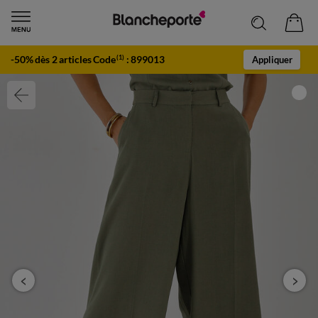
-50% dès 2 articles Code
:
899013
(1)
Appliquer