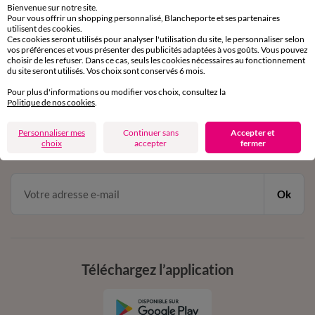
Bienvenue sur notre site.
Pour vous offrir un shopping personnalisé, Blancheporte et ses partenaires
Service clients
utilisent des cookies.
Ces cookies seront utilisés pour analyser l'utilisation du site, le personnaliser selon
par chat et par téléphone
vos préférences et vous présenter des publicités adaptées à vos goûts. Vous pouvez
de 8h00 à 20h00 du lundi au samedi
choisir de les refuser. Dans ce cas, seuls les cookies nécessaires au fonctionnement
du site seront utilisés. Vos choix sont conservés 6 mois.
Pour plus d'informations ou modifier vos choix, consultez la
11€ Offerts
Politique de nos cookies
.
en vous inscrivant à la newsletter
Personnaliser mes
Continuer sans
Accepter et
choix
accepter
fermer
dès 20€ d’achat
conditions dans votre email de confirmation
Ok
Téléchargez l’application