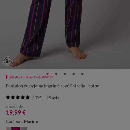
-50% dès 2 articles Code 899013
Pantalon de pyjama imprimé rayé Estrella - coton
4.7
/
5
-
48
avis
à partir de
19,99 €
Couleur :
Marine