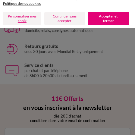
Politique de nos cookies
.
Paiement 100% sécurisé
Payez plus tard ou en plusieurs fois
Personnaliser mes
Continuer sans
Accepter et
choix
accepter
fermer
Livraison express
domicile, relais, consignes automatiques
Retours gratuits
sous 30 jours avec Mondial Relay uniquement
Service clients
par chat et par téléphone
de 8h00 à 20h00 du lundi au samedi
11€ Offerts
en vous inscrivant à la newsletter
dès 20€ d’achat
conditions dans votre email de confirmation