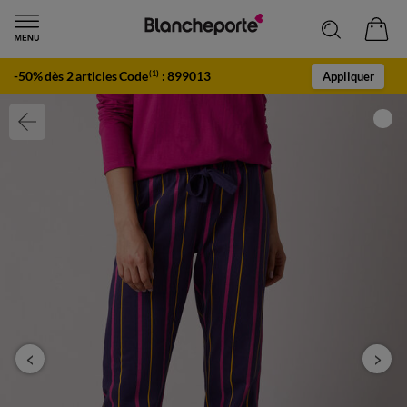
-50% dès 2 articles Code
:
899013
(1)
Appliquer