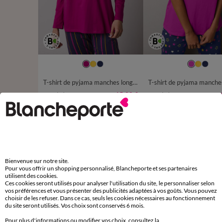
34/36
38/40
42/44
46/48
34/36
38/40
42/44
50
52
50
52
T-shirt de pyjama manches longues imprimé Estrella
15,99 €
à partir de
à partir de
-50% dès 2 art Code 899013
-50% dès 2 art Code 899013
D'autres idées de Bas de pyjama
Bienvenue sur notre site.
Bas de pyjama
Pyjama, pyjacourt et pyjashort
Pour vous offrir un shopping personnalisé, Blancheporte et ses partenaires
utilisent des cookies.
Mix and Match pyjama
Ces cookies seront utilisés pour analyser l'utilisation du site, le personnaliser selon
vos préférences et vous présenter des publicités adaptées à vos goûts. Vous pouvez
choisir de les refuser. Dans ce cas, seuls les cookies nécessaires au fonctionnement
du site seront utilisés. Vos choix sont conservés 6 mois.
Pour plus d'informations ou modifier vos choix, consultez la