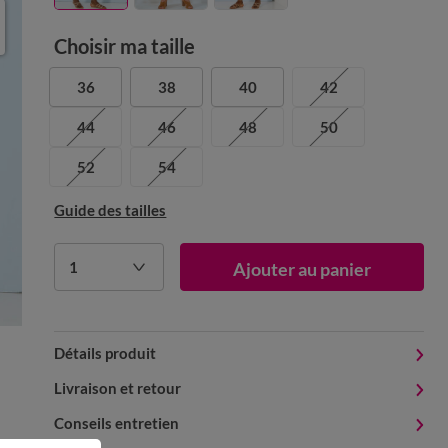
Choisir ma taille
36
38
40
42
44
46
48
50
52
54
Guide des tailles
1
Ajouter au panier
Détails produit
Livraison et retour
Conseils entretien