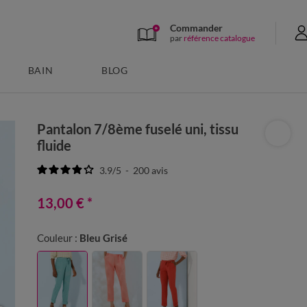
Commander
par
référence catalogue
BAIN
BLOG
Pantalon 7/8ème fuselé uni, tissu
fluide
3.9
/
5
-
200
avis
13,00 €
*
Couleur :
Bleu Grisé