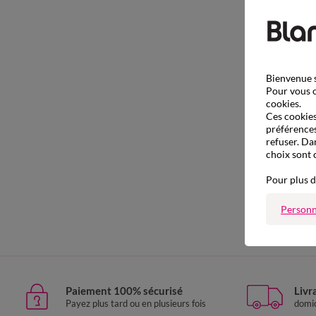
Bienvenue s
Pour vous o
cookies.
Ces cookies 
préférences
refuser. Da
choix sont 
Pour plus d
Personn
Paiement 100% sécurisé
Livr
Payez plus tard ou en plusieurs fois
domic