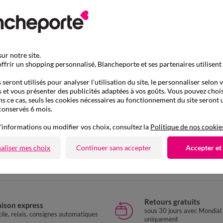
ur notre site.
ffrir un shopping personnalisé, Blancheporte et ses partenaires utilisent
seront utilisés pour analyser l'utilisation du site, le personnaliser selon 
 et vous présenter des publicités adaptées à vos goûts. Vous pouvez chois
ns ce cas, seuls les cookies nécessaires au fonctionnement du site seront u
conservés 6 mois.
'informations ou modifier vos choix, consultez la
Politique de nos cookie
D'autres idées de Pantalon droit
aliser mes choix
Continuer sans accepter
Accepter et
Pantalon droit
Retours gratuits
aison express
sous 30 jours avec Mondial
ile, relais, consignes automatiques
uniquement