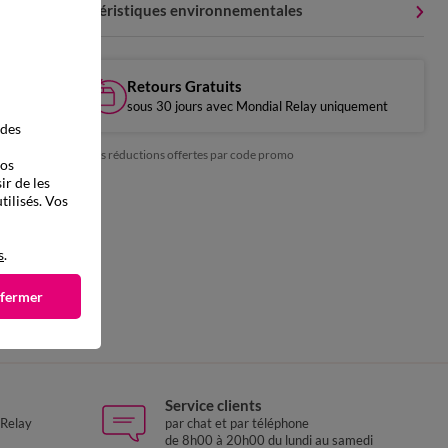
Caractéristiques environnementales
Retours Gratuits
sous 30 jours avec Mondial Relay uniquement
 des
*exclu des réductions offertes par code promo
vos
ir de les
tilisés. Vos
s
.
 fermer
Service clients
 Relay
par chat et par téléphone
de 8h00 à 20h00 du lundi au samedi