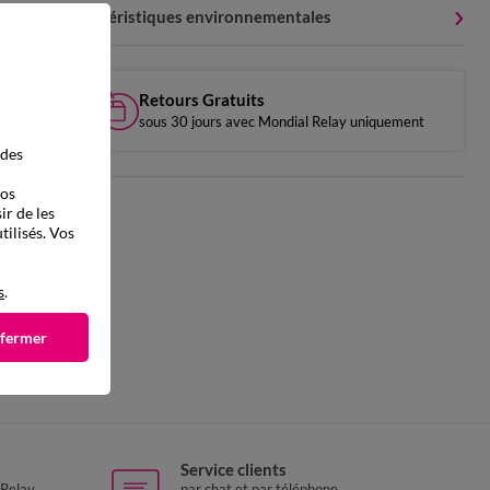
Caractéristiques environnementales
Retours Gratuits
sous 30 jours avec Mondial Relay uniquement
 des
vos
ir de les
tilisés. Vos
s
.
 fermer
Service clients
 Relay
par chat et par téléphone