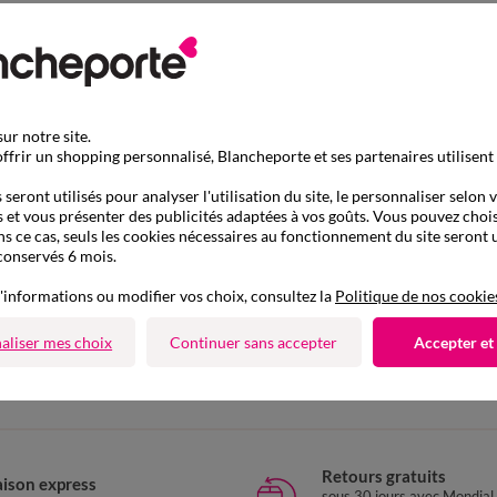
ur notre site.
ffrir un shopping personnalisé, Blancheporte et ses partenaires utilisent
seront utilisés pour analyser l'utilisation du site, le personnaliser selon 
 et vous présenter des publicités adaptées à vos goûts. Vous pouvez chois
ns ce cas, seuls les cookies nécessaires au fonctionnement du site seront u
conservés 6 mois.
'informations ou modifier vos choix, consultez la
Politique de nos cookie
D'autres idées de Voilage
aliser mes choix
Continuer sans accepter
Accepter et
Voilage
Retours gratuits
aison express
sous 30 jours avec Mondial