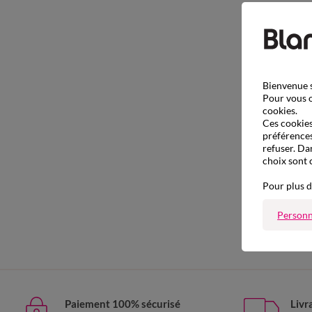
Bienvenue s
Pour vous o
cookies.
Ces cookies 
préférences
refuser. Da
choix sont 
Pour plus d
Personn
Paiement 100% sécurisé
Livr