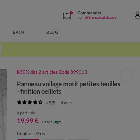
Commander
par
référence catalogue
BAIN
BLOG
-50% dès 2 articles Code 899013
Panneau voilage motif petites feuilles
- finition oeillets
4.5
/
5
-
4
avis
à partir de
19,99 €
+ 0,13 €
Couleur :
Gris