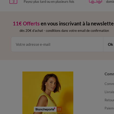
Payez plus tard ou en plusieurs fois
domic
11€ Offerts
en vous inscrivant à la newslette
dès 20€ d’achat
-
conditions dans votre email de confirmation
Ok
Com
Comma
Livrai
Retour
Paiem