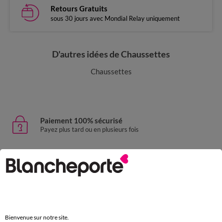
Retours Gratuits
sous 30 jours avec Mondial Relay uniquement
D'autres idées de Chaussettes
Chaussettes
Paiement 100% sécurisé
Payez plus tard ou en plusieurs fois
Livraison express
domicile, relais, consignes automatiques
Retours gratuits
sous 30 jours avec Mondial Relay uniquement
Bienvenue sur notre site.
Service clients