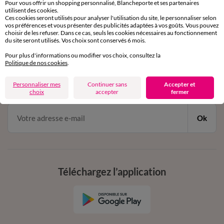
Pour vous offrir un shopping personnalisé, Blancheporte et ses partenaires
par chat et par téléphone
utilisent des cookies.
de 8h00 à 20h00 du lundi au samedi
Ces cookies seront utilisés pour analyser l'utilisation du site, le personnaliser selon
vos préférences et vous présenter des publicités adaptées à vos goûts. Vous pouvez
choisir de les refuser. Dans ce cas, seuls les cookies nécessaires au fonctionnement
du site seront utilisés. Vos choix sont conservés 6 mois.
11€ Offerts
Pour plus d'informations ou modifier vos choix, consultez la
Politique de nos cookies
.
en vous inscrivant à la newsletter
dès 20€ d’achat
Personnaliser mes
Continuer sans
Accepter et
conditions dans votre email de confirmation
choix
accepter
fermer
Ok
Téléchargez l’application