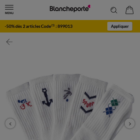
-50% dès 2 articles Code
:
899013
(1)
Appliquer