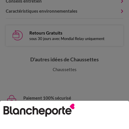
Conseils entretien
Caractéristiques environnementales
Retours Gratuits
sous 30 jours avec Mondial Relay uniquement
D'autres idées de Chaussettes
Chaussettes
Paiement 100% sécurisé
Payez plus tard ou en plusieurs fois
Livraison express
domicile, relais, consignes automatiques