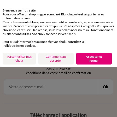
Retours gratuits
Bienvenue sur notre site.
sous 30 jours avec Mondial Relay uniquement
Pour vous offrir un shopping personnalisé, Blancheporte et ses partenaires
utilisent des cookies.
Ces cookies seront utilisés pour analyser l'utilisation du site, le personnaliser selon
Service clients
vos préférences et vous présenter des publicités adaptées à vos goûts. Vous pouvez
par chat et par téléphone
choisir de les refuser. Dans ce cas, seuls les cookies nécessaires au fonctionnement
du site seront utilisés. Vos choix sont conservés 6 mois.
de 8h00 à 20h00 du lundi au samedi
Pour plus d'informations ou modifier vos choix, consultez la
Politique de nos cookies
.
11€ Offerts
Personnaliser mes
Continuer sans
Accepter et
en vous inscrivant à la newsletter
choix
accepter
fermer
dès 20€ d’achat
conditions dans votre email de confirmation
Ok
Téléchargez l’application