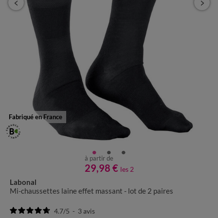
Fabriqué en France
à partir de
29,98 €
les 2
Labonal
Mi-chaussettes laine effet massant - lot de 2 paires
4.7
/
5
-
3
avis