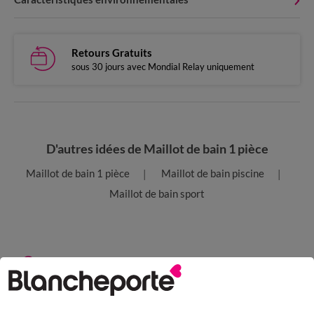
Retours Gratuits
sous 30 jours avec Mondial Relay uniquement
D'autres idées de Maillot de bain 1 pièce
Maillot de bain 1 pièce
Maillot de bain piscine
Maillot de bain sport
Paiement 100% sécurisé
Payez plus tard ou en plusieurs fois
Livraison express