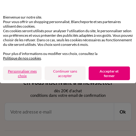
domicile, relais, consignes automatiques
Bienvenue sur notre site.
Retours gratuits
Pour vous offrir un shopping personnalisé, Blancheporte et ses partenaires
sous 30 jours avec Mondial Relay uniquement
utilisent des cookies.
Ces cookies seront utilisés pour analyser l'utilisation du site, le personnaliser selon
vos préférences et vous présenter des publicités adaptées à vos goûts. Vous pouvez
Service clients
choisir de les refuser. Dans ce cas, seuls les cookies nécessaires au fonctionnement
du site seront utilisés. Vos choix sont conservés 6 mois.
par chat et par téléphone
de 8h00 à 20h00 du lundi au samedi
Pour plus d'informations ou modifier vos choix, consultez la
Politique de nos cookies
.
Personnaliser mes
Continuer sans
Accepter et
11€ Offerts
choix
accepter
fermer
en vous inscrivant à la newsletter
dès 20€ d’achat
conditions dans votre email de confirmation
Ok