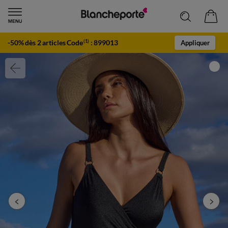
-50% dès 2 articles Code
:
899013
(1)
Appliquer