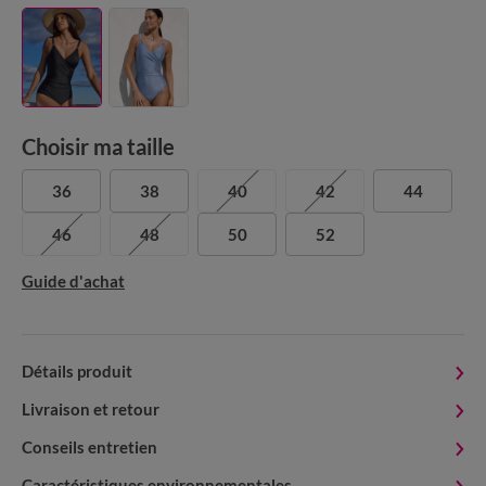
Choisir ma taille
36
38
40
42
44
46
48
50
52
Guide d'achat
Détails produit
Livraison et retour
Conseils entretien
Caractéristiques environnementales