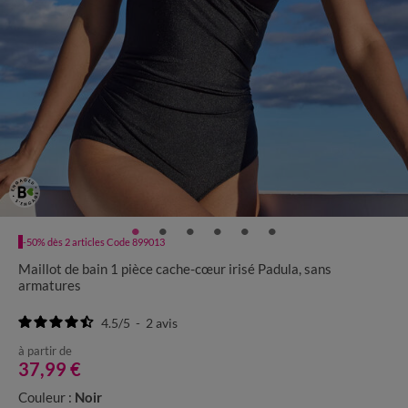
-50% dès 2 articles Code 899013
Maillot de bain 1 pièce cache-cœur irisé Padula, sans
armatures
4.5
/
5
-
2
avis
à partir de
37,99 €
Couleur :
Noir