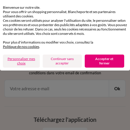
Retours gratuits
sous 30 jours avec Mondial Relay uniquement
Bienvenue sur notre site.
Pour vous offrir un shopping personnalisé, Blancheporte et ses partenaires
utilisent des cookies.
Service clients
Ces cookies seront utilisés pour analyser l'utilisation du site, le personnaliser selon
par chat et par téléphone
vos préférences et vous présenter des publicités adaptées à vos goûts. Vous pouvez
choisir de les refuser. Dans ce cas, seuls les cookies nécessaires au fonctionnement
de 8h00 à 20h00 du lundi au samedi
du site seront utilisés. Vos choix sont conservés 6 mois.
Pour plus d'informations ou modifier vos choix, consultez la
Politique de nos cookies
.
11€ Offerts
Personnaliser mes
Continuer sans
Accepter et
en vous inscrivant à la newsletter
choix
accepter
fermer
dès 20€ d’achat
conditions dans votre email de confirmation
Ok
Téléchargez l’application