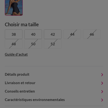
Choisir ma taille
38
40
42
44
46
48
50
52
Guide d'achat
Détails produit
Livraison et retour
Conseils entretien
Caractéristiques environnementales