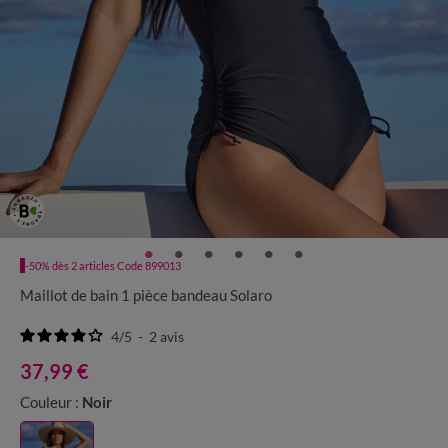
-50% dès 2 articles Code 899013
Maillot de bain 1 pièce bandeau Solaro
4
/
5
-
2
avis
37,99 €
Couleur :
Noir