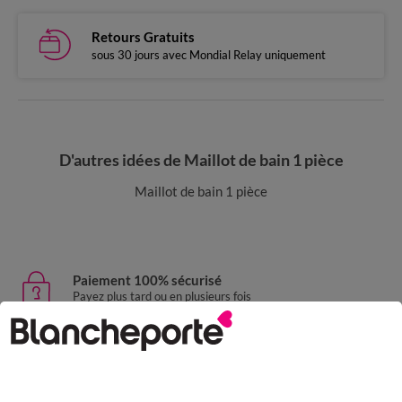
Retours Gratuits
sous 30 jours avec Mondial Relay uniquement
D'autres idées de Maillot de bain 1 pièce
Maillot de bain 1 pièce
Paiement 100% sécurisé
Payez plus tard ou en plusieurs fois
Livraison express
domicile, relais, consignes automatiques