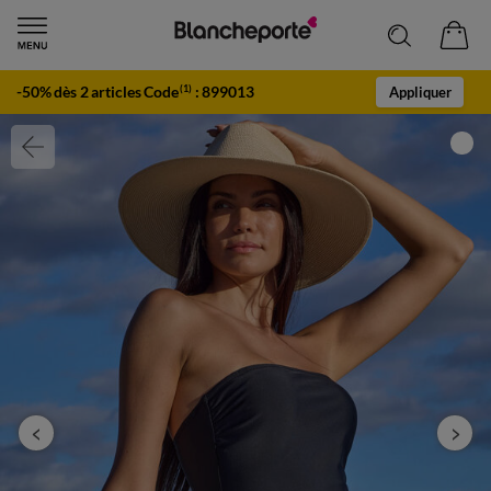
-50% dès 2 articles Code
:
899013
(1)
Appliquer