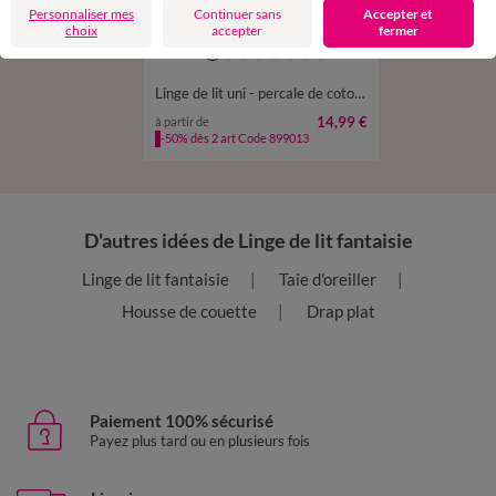
Personnaliser mes
Continuer sans
Accepter et
choix
accepter
fermer
Linge de lit uni - percale de coton 72 fils/cm²
14,99 €
à partir de
-50% dès 2 art Code 899013
D'autres idées de Linge de lit fantaisie
Linge de lit fantaisie
Taie d'oreiller
Housse de couette
Drap plat
Paiement 100% sécurisé
Payez plus tard ou en plusieurs fois