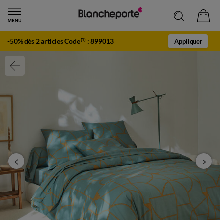
-50% dès 2 articles Code
:
899013
(1)
Appliquer