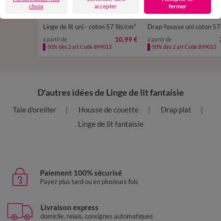
choix
accepter
fermer
Linge de lit uni - coton 57 fils/cm²
10,99 €
à partir de
à partir de
-50% dès 2 art Code 899013
-50% dès 2 art Code 899013
D'autres idées de Linge de lit fantaisie
Taie d'oreiller
Housse de couette
Drap plat
Linge de lit fantaisie
Paiement 100% sécurisé
Payez plus tard ou en plusieurs fois
Livraison express
domicile, relais, consignes automatiques