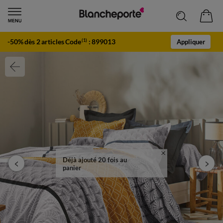
-50% dès 2 articles Code
:
899013
(1)
Appliquer
Déjà ajouté 20 fois au
panier