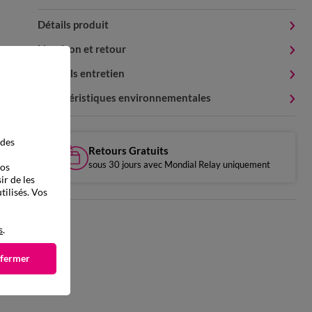
Détails produit
Livraison et retour
Conseils entretien
Caractéristiques environnementales
 des
Retours Gratuits
sous 30 jours avec Mondial Relay uniquement
vos
ir de les
tilisés. Vos
s
.
 fermer