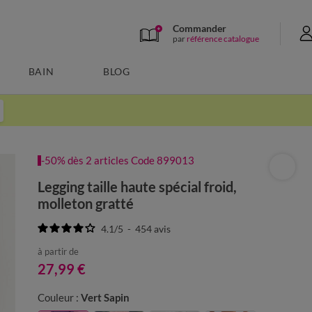
Commander
par
référence catalogue
BAIN
BLOG
-50% dès 2 articles Code 899013
Legging taille haute spécial froid,
molleton gratté
4.1
/
5
-
454
avis
à partir de
27,99 €
Couleur :
Vert Sapin