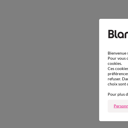
Bienvenue s
Pour vous o
cookies.
Ces cookies 
préférences
refuser. Da
choix sont 
Pour plus d
Personn