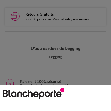
Retours Gratuits
sous 30 jours avec Mondial Relay uniquement
D'autres idées de Legging
Legging
Paiement 100% sécurisé
Payez plus tard ou en plusieurs fois
Livraison express
domicile, relais, consignes automatiques