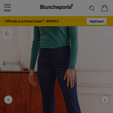
-50% dès 2 articles Code
:
899013
(1)
Appliquer