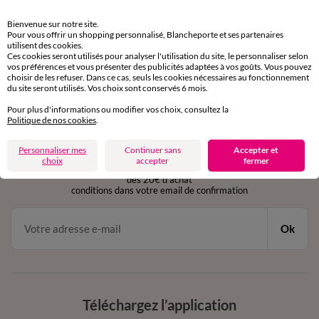
Retours gratuits
Bienvenue sur notre site.
sous 30 jours avec Mondial Relay uniquement
Pour vous offrir un shopping personnalisé, Blancheporte et ses partenaires
utilisent des cookies.
Ces cookies seront utilisés pour analyser l'utilisation du site, le personnaliser selon
Service clients
vos préférences et vous présenter des publicités adaptées à vos goûts. Vous pouvez
par chat et par téléphone
choisir de les refuser. Dans ce cas, seuls les cookies nécessaires au fonctionnement
de 8h00 à 20h00 du lundi au samedi
du site seront utilisés. Vos choix sont conservés 6 mois.
Pour plus d'informations ou modifier vos choix, consultez la
Politique de nos cookies
.
11€ Offerts
Personnaliser mes
Continuer sans
Accepter et
en vous inscrivant à la newsletter
choix
accepter
fermer
dès 20€ d’achat
conditions dans votre email de confirmation
Ok
Téléchargez l’application