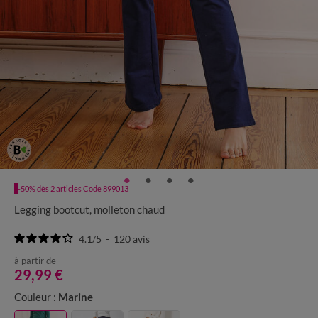
-50% dès 2 articles Code 899013
Legging bootcut, molleton chaud
4.1
/
5
-
120
avis
à partir de
29,99 €
Couleur :
Marine