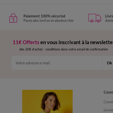
Paiement 100% sécurisé
Livr
Payez plus tard ou en plusieurs fois
domic
11€ Offerts
en vous inscrivant à la newslette
dès 20€ d’achat
-
conditions dans votre email de confirmation
Ok
Com
Comma
Livrai