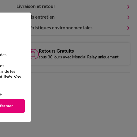
Livraison et retour
Conseils entretien
Caractéristiques environnementales
Retours Gratuits
 des
sous 30 jours avec Mondial Relay uniquement
vos
ir de les
tilisés. Vos
s
.
 fermer