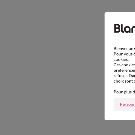
Bienvenue s
Pour vous o
cookies.
Ces cookies 
préférences
refuser. Da
choix sont 
Pour plus d
Personn