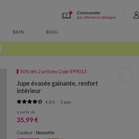
Commander
par
référence catalogue
BAIN
BLOG
-50% dès 2 articles Code 899013
Jupe évasée gainante, renfort
intérieur
4.3
/
5
-
3
avis
à partir de
35,99 €
Couleur :
Noisette