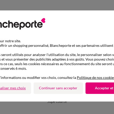
ur notre site.
ffrir un shopping personnalisé, Blancheporte et ses partenaires utilisent
seront utilisés pour analyser l'utilisation du site, le personnaliser selon 
 et vous présenter des publicités adaptées à vos goûts. Vous pouvez chois
ns ce cas, seuls les cookies nécessaires au fonctionnement du site seront u
conservés 6 mois.
'informations ou modifier vos choix, consultez la
Politique de nos cookie
aliser mes choix
Continuer sans accepter
Accepter et
D'autres idées de Jupe courte
Jupe courte