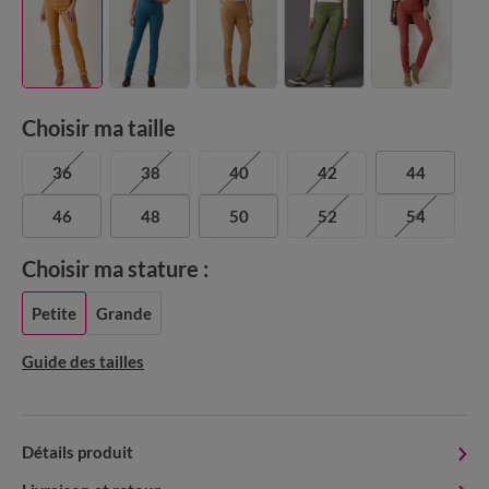
Choisir ma taille
36
38
40
42
44
46
48
50
52
54
Choisir ma stature :
Petite
Grande
Guide des tailles
Détails produit