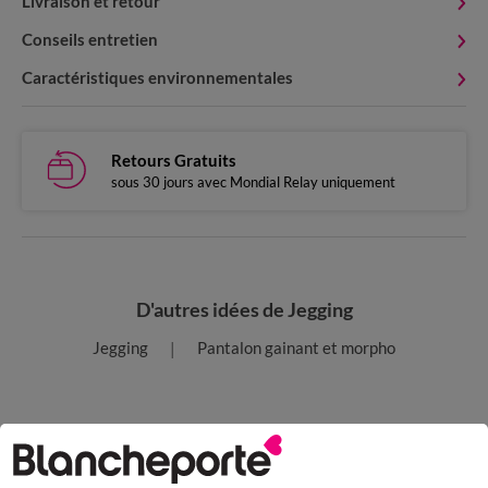
Livraison et retour
Conseils entretien
Caractéristiques environnementales
Retours Gratuits
sous 30 jours avec Mondial Relay uniquement
D'autres idées de Jegging
Jegging
Pantalon gainant et morpho
Paiement 100% sécurisé
Payez plus tard ou en plusieurs fois