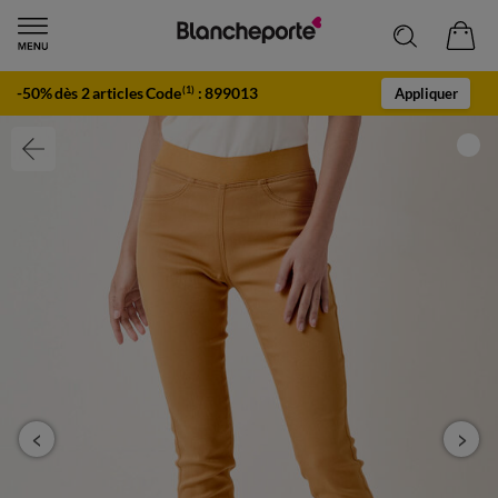
-50% dès 2 articles Code
:
899013
(1)
Appliquer