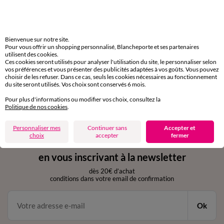
Livraison express
domicile, relais, consignes automatiques
Bienvenue sur notre site.
Pour vous offrir un shopping personnalisé, Blancheporte et ses partenaires
utilisent des cookies.
Retours gratuits
Ces cookies seront utilisés pour analyser l'utilisation du site, le personnaliser selon
sous 30 jours avec Mondial Relay uniquement
vos préférences et vous présenter des publicités adaptées à vos goûts. Vous pouvez
choisir de les refuser. Dans ce cas, seuls les cookies nécessaires au fonctionnement
du site seront utilisés. Vos choix sont conservés 6 mois.
Service clients
par chat et par téléphone
Pour plus d'informations ou modifier vos choix, consultez la
de 8h00 à 20h00 du lundi au samedi
Politique de nos cookies
.
Personnaliser mes
Continuer sans
Accepter et
choix
accepter
fermer
11€ Offerts
en vous inscrivant à la newsletter
dès 20€ d’achat
conditions dans votre email de confirmation
Ok