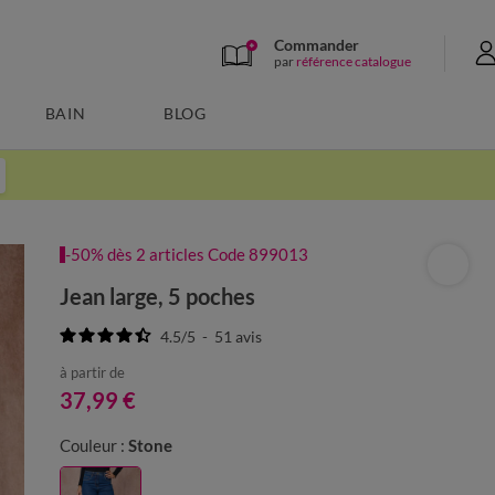
Commander
par
référence catalogue
BAIN
BLOG
-50% dès 2 articles Code 899013
Jean large, 5 poches
4.5
/
5
-
51
avis
à partir de
37,99 €
Couleur :
Stone