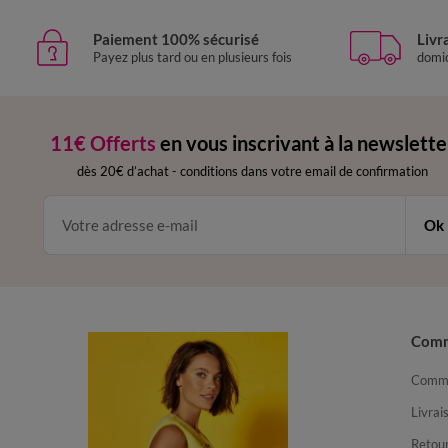
Paiement 100% sécurisé
Livr
Payez plus tard ou en plusieurs fois
domic
11€ Offerts
en vous inscrivant à la newslette
dès 20€ d’achat
-
conditions dans votre email de confirmation
Ok
Com
Comma
Livrai
Retour