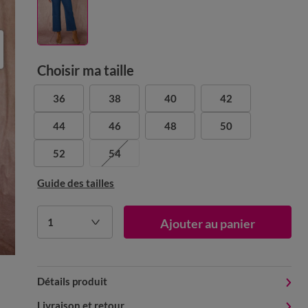
Choisir ma taille
36
38
40
42
44
46
48
50
52
54
Guide des tailles
1
Ajouter au panier
Détails produit
Livraison et retour