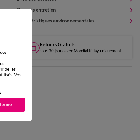
Conseils entretien
Caractéristiques environnementales
Retours Gratuits
sous 30 jours avec Mondial Relay uniquement
 des
vos
ir de les
tilisés. Vos
s
.
 fermer