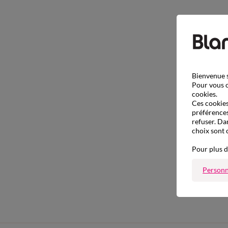
Bienvenue s
Pour vous o
cookies.
Ces cookies 
préférences
refuser. Da
choix sont 
Pour plus d
Personn