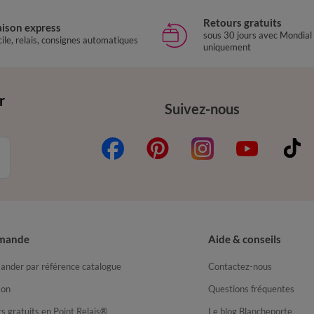
Retours gratuits
aison express
sous 30 jours avec Mondial
ile, relais, consignes automatiques
uniquement
r
Suivez-nous
mande
Aide & conseils
nder par référence catalogue
Contactez-nous
son
Questions fréquentes
s gratuits en Point Relais®
Le blog Blancheporte