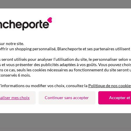
ur notre site.
ffrir un shopping personnalisé, Blancheporte et ses partenaires utilisent
seront utilisés pour analyser l'utilisation du site, le personnaliser selon 
 et vous présenter des publicités adaptées à vos goûts. Vous pouvez chois
ns ce cas, seuls les cookies nécessaires au fonctionnement du site seront u
conservés 6 mois.
'informations ou modifier vos choix, consultez la
Politique de nos cookie
aliser mes choix
Continuer sans accepter
Accepter et
D'autres idées de Jean large
Jean large