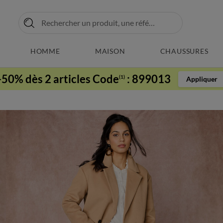
HOMME
MAISON
CHAUSSURES
-50% dès 2 articles Code
:
899013
(1)
Appliquer