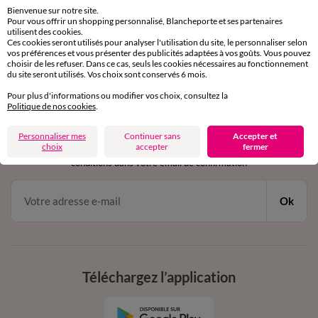
sous 30 jours avec Mondial Relay uniquement
Bienvenue sur notre site.
Pour vous offrir un shopping personnalisé, Blancheporte et ses partenaires
Service clients
utilisent des cookies.
Ces cookies seront utilisés pour analyser l'utilisation du site, le personnaliser selon
par chat et par téléphone
vos préférences et vous présenter des publicités adaptées à vos goûts. Vous pouvez
de 8h00 à 20h00 du lundi au samedi
choisir de les refuser. Dans ce cas, seuls les cookies nécessaires au fonctionnement
du site seront utilisés. Vos choix sont conservés 6 mois.
Pour plus d'informations ou modifier vos choix, consultez la
Politique de nos cookies
.
11€ Offerts
en vous inscrivant à la newsletter
Personnaliser mes
Continuer sans
Accepter et
choix
accepter
fermer
dès 20€ d’achat
conditions dans votre email de confirmation
Ok
Téléchargez l’application