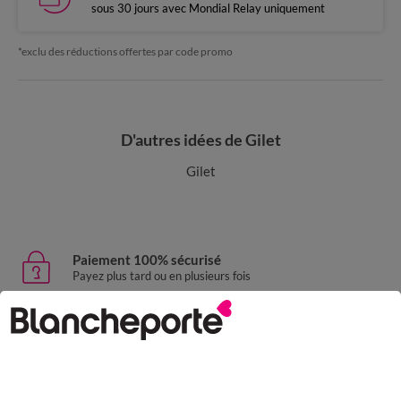
sous 30 jours avec Mondial Relay uniquement
*exclu des réductions offertes par code promo
D'autres idées de Gilet
Gilet
Paiement 100% sécurisé
Payez plus tard ou en plusieurs fois
Livraison express
domicile, relais, consignes automatiques
Retours gratuits