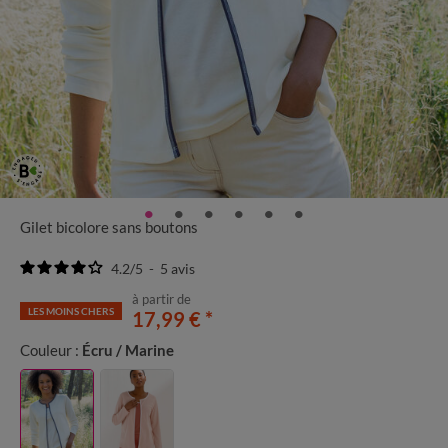
Gilet bicolore sans boutons
4.2
/
5
-
5
avis
à partir de
LES MOINS CHERS
17,99 €
*
Couleur :
Écru / Marine