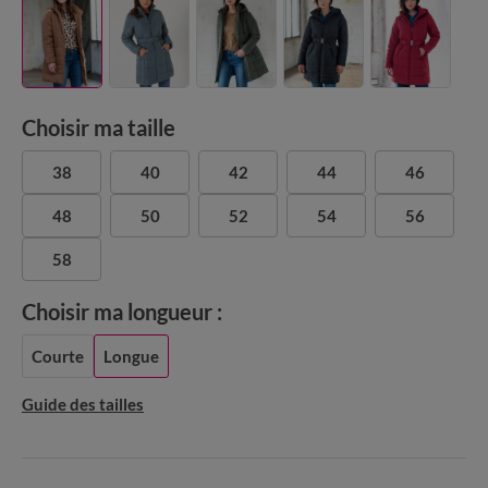
Choisir ma taille
38
40
42
44
46
48
50
52
54
56
58
Choisir ma longueur :
Courte
Longue
Guide des tailles