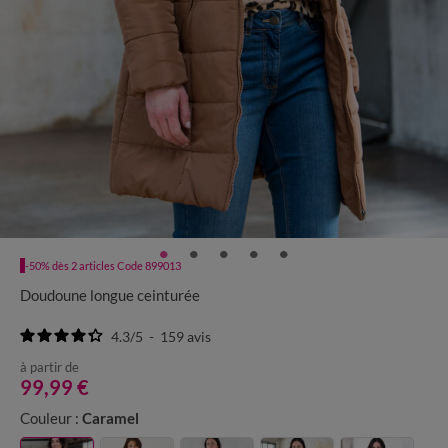
-50% dès 2 articles Code 899013
Doudoune longue ceinturée
4.3
/
5
-
159
avis
à partir de
99,99 €
Couleur :
Caramel