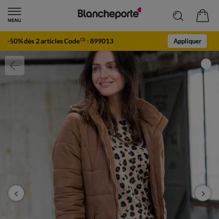
-50% dès 2 articles Code
:
899013
(1)
Appliquer