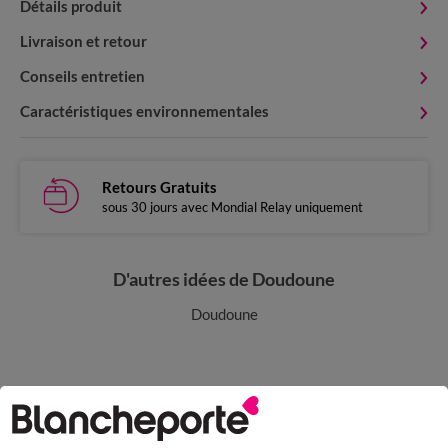
Détails produit
Livraison et retour
Conseils entretien
Caractéristiques environnementales
Retours Gratuits
sous 30 jours avec Mondial Relay uniquement
D'autres idées de Doudoune
Doudoune
Paiement 100% sécurisé
Payez plus tard ou en plusieurs fois