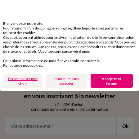
Livraison express
domicile, relais, consignes automatiques
Bienvenue sur notre site.
Pour vous offrir un shopping personnalisé, Blancheporte et ses partenaires
Retours gratuits
utilisent des cookies.
Ces cookies seront utilisés pour analyser l'utilisation du site, le personnaliser selon
sous 30 jours avec Mondial Relay uniquement
vos préférences et vous présenter des publicités adaptées à vos goûts. Vous pouvez
choisir de les refuser. Dans ce cas, seuls les cookies nécessaires au fonctionnement
du site seront utilisés. Vos choix sont conservés 6 mois.
Service clients
par chat et par téléphone
Pour plus d'informations ou modifier vos choix, consultez la
de 8h00 à 20h00 du lundi au samedi
Politique de nos cookies
.
Personnaliser mes
Continuer sans
Accepter et
choix
accepter
fermer
11€ Offerts
en vous inscrivant à la newsletter
dès 20€ d’achat
conditions dans votre email de confirmation
Ok