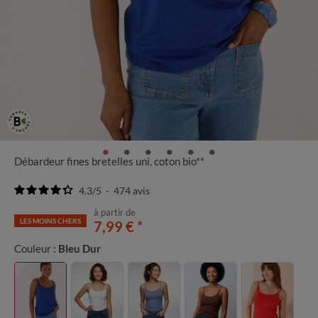
Débardeur fines bretelles uni, coton bio**
4.3
/
5
-
474
avis
à partir de
LES MOINS CHERS
7,99 €
*
Couleur :
Bleu Dur