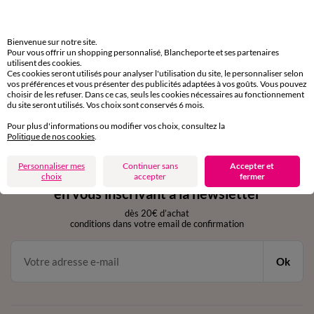
Livraison express
domicile, relais, consignes automatiques
Bienvenue sur notre site.
Retours gratuits
Pour vous offrir un shopping personnalisé, Blancheporte et ses partenaires
utilisent des cookies.
sous 30 jours avec Mondial Relay uniquement
Ces cookies seront utilisés pour analyser l'utilisation du site, le personnaliser selon
vos préférences et vous présenter des publicités adaptées à vos goûts. Vous pouvez
Service clients
choisir de les refuser. Dans ce cas, seuls les cookies nécessaires au fonctionnement
du site seront utilisés. Vos choix sont conservés 6 mois.
par chat et par téléphone
de 8h00 à 20h00 du lundi au samedi
Pour plus d'informations ou modifier vos choix, consultez la
Politique de nos cookies
.
Personnaliser mes
Continuer sans
Accepter et
11€ Offerts
choix
accepter
fermer
en vous inscrivant à la newsletter
dès 20€ d’achat
conditions dans votre email de confirmation
Ok