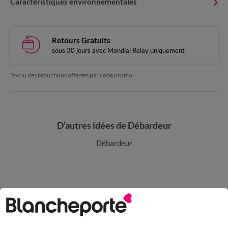
Caractéristiques environnementales
Retours Gratuits
sous 30 jours avec Mondial Relay uniquement
*exclu des réductions offertes par code promo
D'autres idées de Débardeur
Débardeur
Paiement 100% sécurisé
Payez plus tard ou en plusieurs fois