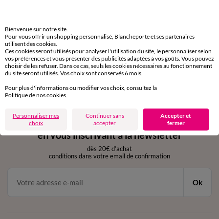
Livraison express
domicile, relais, consignes automatiques
Bienvenue sur notre site.
Retours gratuits
Pour vous offrir un shopping personnalisé, Blancheporte et ses partenaires
utilisent des cookies.
sous 30 jours avec Mondial Relay uniquement
Ces cookies seront utilisés pour analyser l'utilisation du site, le personnaliser selon
vos préférences et vous présenter des publicités adaptées à vos goûts. Vous pouvez
Service clients
choisir de les refuser. Dans ce cas, seuls les cookies nécessaires au fonctionnement
du site seront utilisés. Vos choix sont conservés 6 mois.
par chat et par téléphone
de 8h00 à 20h00 du lundi au samedi
Pour plus d'informations ou modifier vos choix, consultez la
Politique de nos cookies
.
Personnaliser mes
Continuer sans
Accepter et
11€ Offerts
choix
accepter
fermer
en vous inscrivant à la newsletter
dès 20€ d’achat
conditions dans votre email de confirmation
Ok