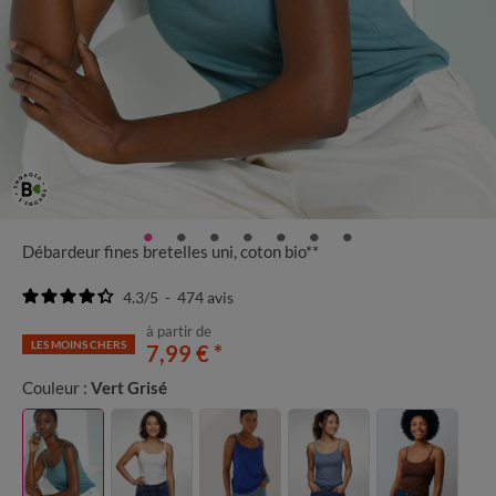
Débardeur fines bretelles uni, coton bio**
4.3
/
5
-
474
avis
à partir de
LES MOINS CHERS
7,99 €
*
Couleur :
Vert Grisé