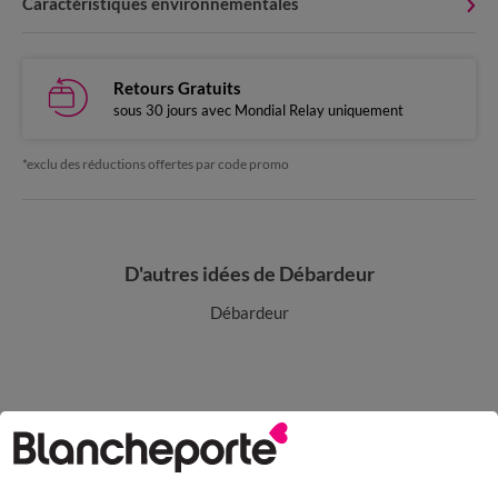
Caractéristiques environnementales
Retours Gratuits
sous 30 jours avec Mondial Relay uniquement
*exclu des réductions offertes par code promo
D'autres idées de Débardeur
Débardeur
Paiement 100% sécurisé
Payez plus tard ou en plusieurs fois