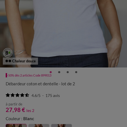
❅❅ Chaleur douce
-50% dès 2 articles Code 899013
Débardeur coton et dentelle - lot de 2
4.6
/
5
-
175
avis
à partir de
27,98 €
les 2
Couleur :
Blanc