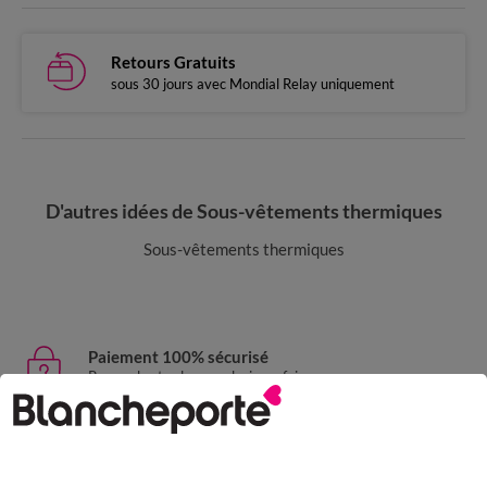
Retours Gratuits
sous 30 jours avec Mondial Relay uniquement
D'autres idées de Sous-vêtements thermiques
Sous-vêtements thermiques
Paiement 100% sécurisé
Payez plus tard ou en plusieurs fois
Livraison express
domicile, relais, consignes automatiques