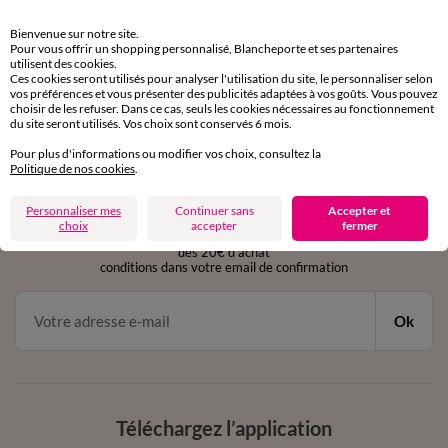
Retours gratuits
Bienvenue sur notre site.
sous 30 jours avec Mondial Relay uniquement
Pour vous offrir un shopping personnalisé, Blancheporte et ses partenaires
utilisent des cookies.
Ces cookies seront utilisés pour analyser l'utilisation du site, le personnaliser selon
Service clients
vos préférences et vous présenter des publicités adaptées à vos goûts. Vous pouvez
par chat et par téléphone
choisir de les refuser. Dans ce cas, seuls les cookies nécessaires au fonctionnement
de 8h00 à 20h00 du lundi au samedi
du site seront utilisés. Vos choix sont conservés 6 mois.
Pour plus d'informations ou modifier vos choix, consultez la
Politique de nos cookies
.
11€ Offerts
Personnaliser mes
Continuer sans
Accepter et
en vous inscrivant à la newsletter
choix
accepter
fermer
dès 20€ d’achat
conditions dans votre email de confirmation
Ok
Téléchargez l’application