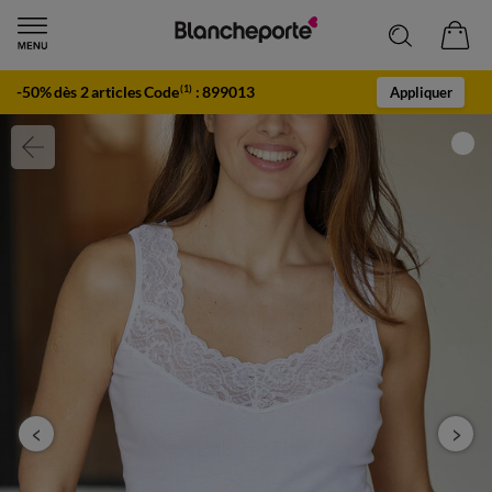
-50% dès 2 articles Code
:
899013
(1)
Appliquer