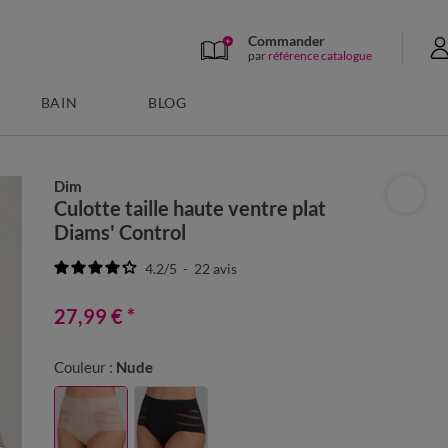
Commander
par
référence catalogue
BAIN
BLOG
Dim
Culotte taille haute ventre plat
Diams' Control
4.2
/
5
-
22
avis
27,99 €
*
Couleur :
Nude