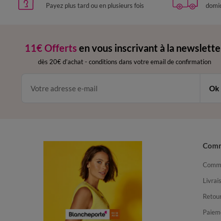
Payez plus tard ou en plusieurs fois
domic
11€ Offerts
en vous inscrivant à la newslette
dès 20€ d’achat
-
conditions dans votre email de confirmation
Ok
Com
Comma
Livrai
Retour
Paiem