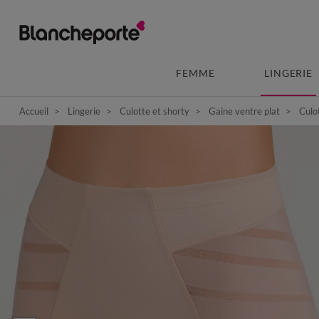
FEMME
LINGERIE
Accueil
Lingerie
Culotte et shorty
Gaine ventre plat
Culot