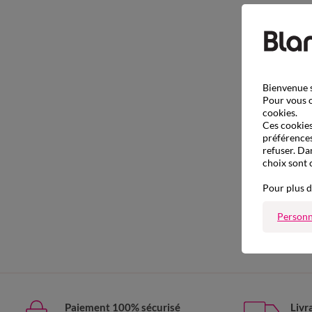
Bienvenue s
Pour vous o
cookies.
Ces cookies 
préférences
refuser. Da
choix sont 
Pour plus d
Personn
Paiement 100% sécurisé
Livr