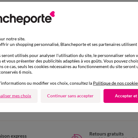
ur notre site.
ffrir un shopping personnalisé, Blancheporte et ses partenaires utilisent
seront utilisés pour analyser l'utilisation du site, le personnaliser selon 
 et vous présenter des publicités adaptées à vos goûts. Vous pouvez chois
ns ce cas, seuls les cookies nécessaires au fonctionnement du site seront u
conservés 6 mois.
'informations ou modifier vos choix, consultez la
Politique de nos cookie
D'autres idées de Gaine ventre plat
aliser mes choix
Continuer sans accepter
Accepter et
Gaine ventre plat
Retours gratuits
aison express