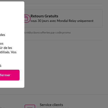
Retours Gratuits
sous 30 jours avec Mondial Relay uniquement
*exclu des réductions offertes par code promo
 des
vos
ir de les
tilisés. Vos
s
.
 fermer
Service clients