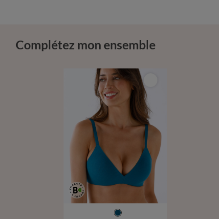
Complétez mon ensemble
S
M
L
XL