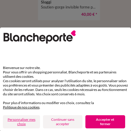
Sloggi
Soutien-gorge invisible forme push-up ZERO Feel Pure – sans armatures
40,00 €
*
D'autres idées de Maxi culotte
Maxi culotte
Bienvenue sur notre site.
Pour vous offrir un shopping personnalisé, Blancheporte et ses partenaires
utilisent des cookies.
Paiement 100% sécurisé
Ces cookies seront utilisés pour analyser l'utilisation du site, le personnaliser selon
vos préférences et vous présenter des publicités adaptées à vos goûts. Vous pouvez
Payez plus tard ou en plusieurs fois
choisir de les refuser. Dans ce cas, seuls les cookies nécessaires au fonctionnement
du site seront utilisés. Vos choix sont conservés 6 mois.
Livraison express
Pour plus d'informations ou modifier vos choix, consultez la
domicile, relais, consignes automatiques
Politique de nos cookies
.
Personnaliser mes
Continuer sans
Accepter et
Retours gratuits
choix
accepter
fermer
sous 30 jours avec Mondial Relay uniquement