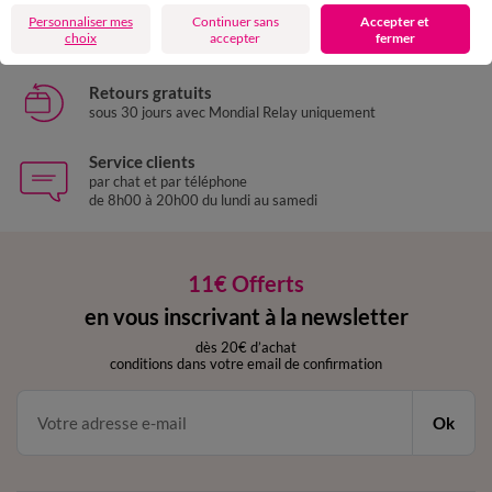
Livraison express
Personnaliser mes
Continuer sans
Accepter et
domicile, relais, consignes automatiques
choix
accepter
fermer
Retours gratuits
sous 30 jours avec Mondial Relay uniquement
Service clients
par chat et par téléphone
de 8h00 à 20h00 du lundi au samedi
11€ Offerts
en vous inscrivant à la newsletter
dès 20€ d’achat
conditions dans votre email de confirmation
Ok