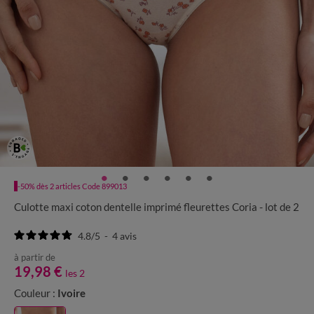
-50% dès 2 articles Code 899013
Culotte maxi coton dentelle imprimé fleurettes Coria - lot de 2
4.8
/
5
-
4
avis
à partir de
19,98 €
les 2
Couleur :
Ivoire