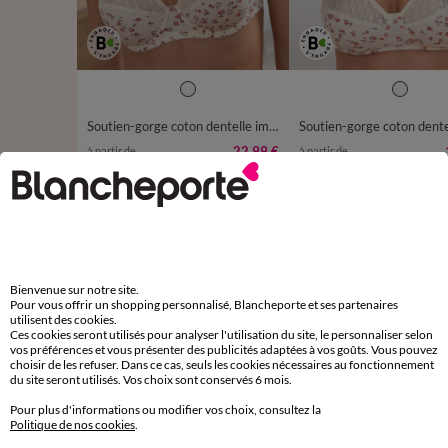
Soutien-gorge coton dentelle imprimé fleurettes Coria - avec armatures
22,99 €
à partir de
à partir de
-50% dès 2 art Code 899013
-50% dès 2 art Code 899013
D'autres idées de Maxi culotte
Bienvenue sur notre site.
Maxi culotte
Lot de culottes
Pour vous offrir un shopping personnalisé, Blancheporte et ses partenaires
utilisent des cookies.
Ces cookies seront utilisés pour analyser l'utilisation du site, le personnaliser selon
vos préférences et vous présenter des publicités adaptées à vos goûts. Vous pouvez
choisir de les refuser. Dans ce cas, seuls les cookies nécessaires au fonctionnement
du site seront utilisés. Vos choix sont conservés 6 mois.
Paiement 100% sécurisé
Pour plus d'informations ou modifier vos choix, consultez la
Payez plus tard ou en plusieurs fois
Politique de nos cookies
.