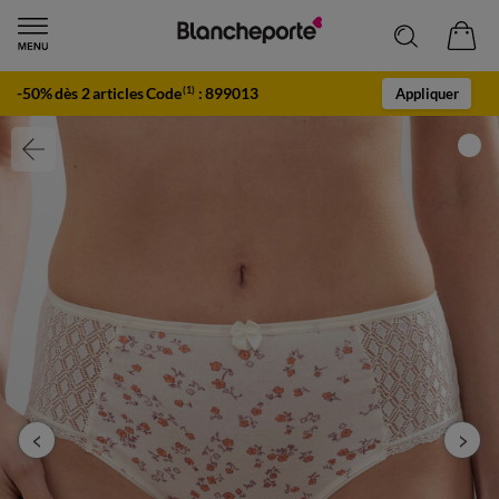
-50% dès 2 articles Code
:
899013
(1)
Appliquer