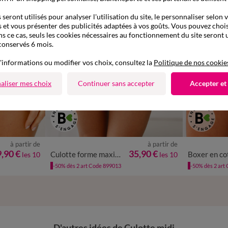
seront utilisés pour analyser l'utilisation du site, le personnaliser selon 
 et vous présenter des publicités adaptées à vos goûts. Vous pouvez chois
ns ce cas, seuls les cookies nécessaires au fonctionnement du site seront u
conservés 6 mois.
'informations ou modifier vos choix, consultez la
Politique de nos cookie
aliser mes choix
Continuer sans accepter
Accepter et
à partir de
à partir de
/48
50/52
38/40
42/44
46/48
50/52
54/56
34/36
38
,90 €
35,90 €
Culotte forme maxi en coton extensible uni – Lot de 10
les 10
les 10
58/60
-50% dès 2 art Code 899013
-50% dès 2 art
D'autres idées de Culotte midi