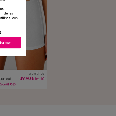
vos
ir de les
tilisés. Vos
s
.
 fermer
à partir de
/40
42/44
46/48
50/52
39,90 €
Boxer en coton extensible uni – Lot de 10
les 10
54/56
 Code 899013