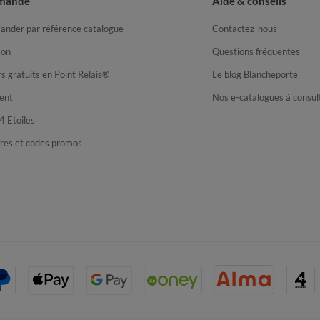
mande
Aide & conseils
nder par référence catalogue
Contactez-nous
son
Questions fréquentes
s gratuits en Point Relais®
Le blog Blancheporte
ent
Nos e-catalogues à consul
4 Etoiles
fres et codes promos