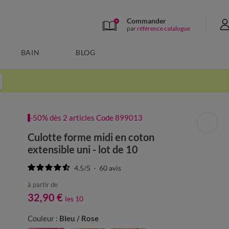
Commander
par
référence catalogue
BAIN
BLOG
-50% dès 2 articles Code 899013
Culotte forme midi en coton
extensible uni - lot de 10
4.5
/
5
-
60
avis
à partir de
32,90 €
les 10
Couleur :
Bleu / Rose