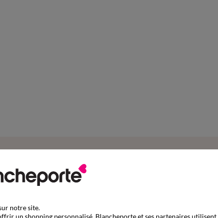
Complétez mon ensemble
ur notre site.
ffrir un shopping personnalisé, Blancheporte et ses partenaires utilisent