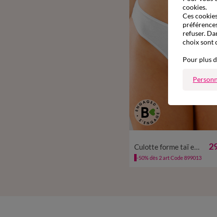
cookies.
Ces cookies 
préférences
refuser. Da
choix sont 
Pour plus d
Personn
34/36
38/40
42/44
46
29
Culotte forme taï en coton extensible uni – lot de 10
-50% dès 2 art Code 899013