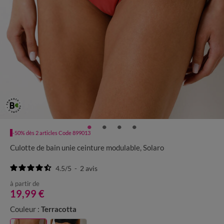
-50% dès 2 articles Code 899013
Culotte de bain unie ceinture modulable, Solaro
4.5
/
5
-
2
avis
à partir de
19,99 €
Couleur :
Terracotta