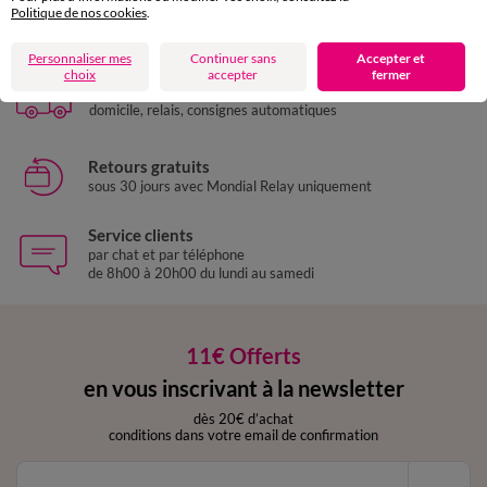
Politique de nos cookies
.
Paiement 100% sécurisé
Payez plus tard ou en plusieurs fois
Personnaliser mes
Continuer sans
Accepter et
choix
accepter
fermer
Livraison express
domicile, relais, consignes automatiques
Retours gratuits
sous 30 jours avec Mondial Relay uniquement
Service clients
par chat et par téléphone
de 8h00 à 20h00 du lundi au samedi
11€ Offerts
en vous inscrivant à la newsletter
dès 20€ d’achat
conditions dans votre email de confirmation