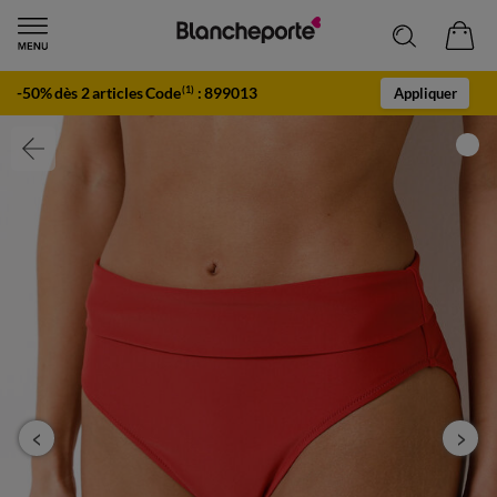
-50% dès 2 articles Code
:
899013
(1)
Appliquer