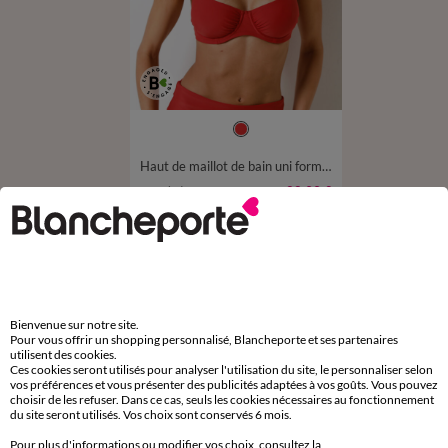
Haut de maillot de bain uni forme corbeille Solaro col diamant, avec armatures
22,99 €
à partir de
-50% dès 2 art Code 899013
D'autres idées de Maillot de bain 2 pièces
Bienvenue sur notre site.
Maillot de bain 2 pièces
Bikini femme
Pour vous offrir un shopping personnalisé, Blancheporte et ses partenaires
utilisent des cookies.
Bas de maillot de bain
Ces cookies seront utilisés pour analyser l'utilisation du site, le personnaliser selon
vos préférences et vous présenter des publicités adaptées à vos goûts. Vous pouvez
choisir de les refuser. Dans ce cas, seuls les cookies nécessaires au fonctionnement
du site seront utilisés. Vos choix sont conservés 6 mois.
Pour plus d'informations ou modifier vos choix, consultez la