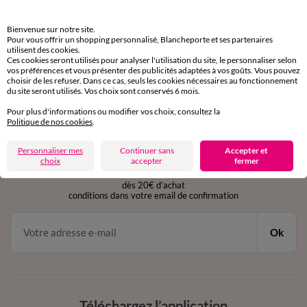
Retours gratuits
Bienvenue sur notre site.
sous 30 jours avec Mondial Relay uniquement
Pour vous offrir un shopping personnalisé, Blancheporte et ses partenaires
utilisent des cookies.
Ces cookies seront utilisés pour analyser l'utilisation du site, le personnaliser selon
Service clients
vos préférences et vous présenter des publicités adaptées à vos goûts. Vous pouvez
choisir de les refuser. Dans ce cas, seuls les cookies nécessaires au fonctionnement
par chat et par téléphone
du site seront utilisés. Vos choix sont conservés 6 mois.
de 8h00 à 20h00 du lundi au samedi
Pour plus d'informations ou modifier vos choix, consultez la
Politique de nos cookies
.
11€ Offerts
Personnaliser mes
Continuer sans
Accepter et
choix
accepter
fermer
en vous inscrivant à la newsletter
dès 20€ d’achat
conditions dans votre email de confirmation
Ok
Téléchargez l’application