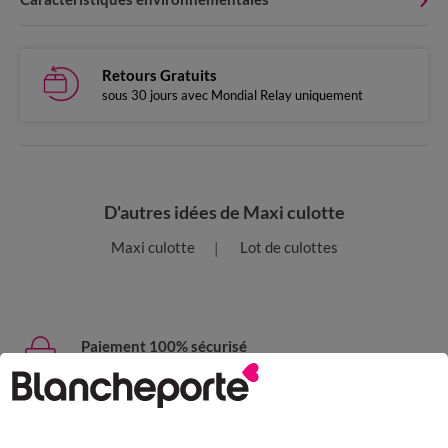
Retours Gratuits
sous 30 jours avec Mondial Relay uniquement
D'autres idées de Maxi culotte
Maxi culotte
Lot de culottes
Paiement 100% sécurisé
Payez plus tard ou en plusieurs fois
Livraison express
domicile, relais, consignes automatiques