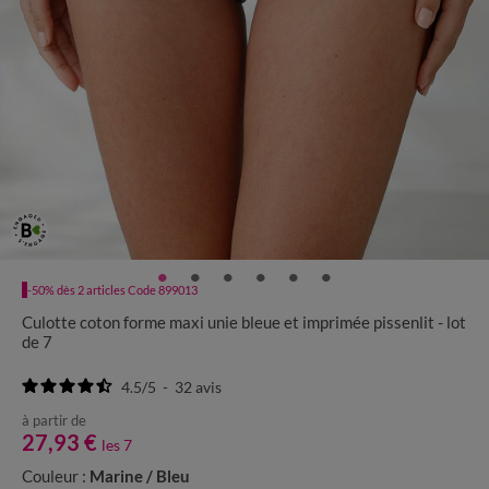
-50% dès 2 articles Code 899013
Culotte coton forme maxi unie bleue et imprimée pissenlit - lot
de 7
4.5
/
5
-
32
avis
à partir de
27,93 €
les 7
Couleur :
Marine / Bleu