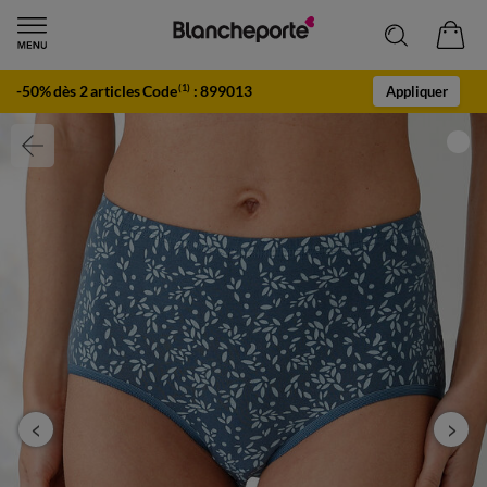
-50% dès 2 articles Code
:
899013
(1)
Appliquer