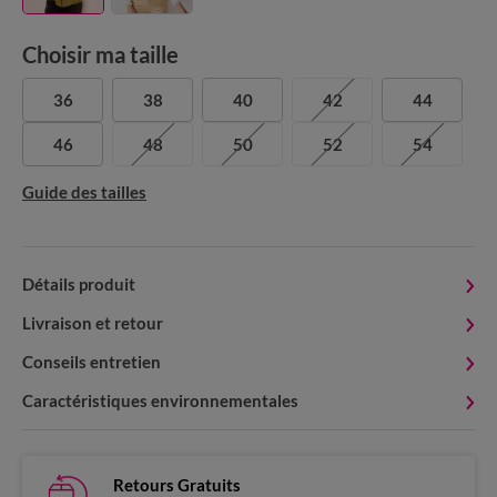
Choisir ma taille
36
38
40
42
44
46
48
50
52
54
Guide des tailles
Détails produit
Livraison et retour
Conseils entretien
Caractéristiques environnementales
Retours Gratuits