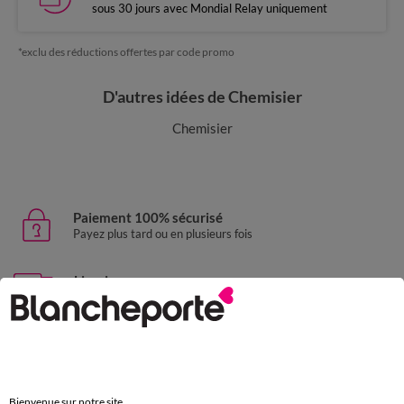
sous 30 jours avec Mondial Relay uniquement
*exclu des réductions offertes par code promo
D'autres idées de Chemisier
Chemisier
Paiement 100% sécurisé
Payez plus tard ou en plusieurs fois
Livraison express
domicile, relais, consignes automatiques
Retours gratuits
sous 30 jours avec Mondial Relay uniquement
Service clients
Bienvenue sur notre site.