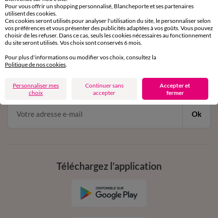
Pour vous offrir un shopping personnalisé, Blancheporte et ses partenaires
par chat et par téléphone
utilisent des cookies.
de 8h00 à 20h00 du lundi au samedi
Ces cookies seront utilisés pour analyser l'utilisation du site, le personnaliser selon
vos préférences et vous présenter des publicités adaptées à vos goûts. Vous pouvez
choisir de les refuser. Dans ce cas, seuls les cookies nécessaires au fonctionnement
du site seront utilisés. Vos choix sont conservés 6 mois.
11€ Offerts
Pour plus d'informations ou modifier vos choix, consultez la
Politique de nos cookies
.
en vous inscrivant à la newsletter
dès 20€ d’achat
Personnaliser mes
Continuer sans
Accepter et
conditions dans votre email de confirmation
choix
accepter
fermer
Ok
Téléchargez l’application