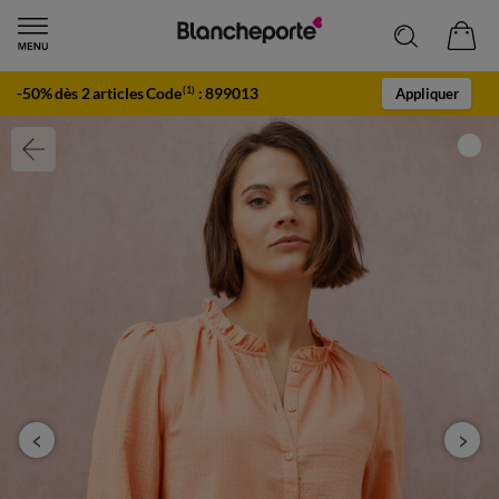
-50% dès 2 articles Code
:
899013
(1)
Appliquer