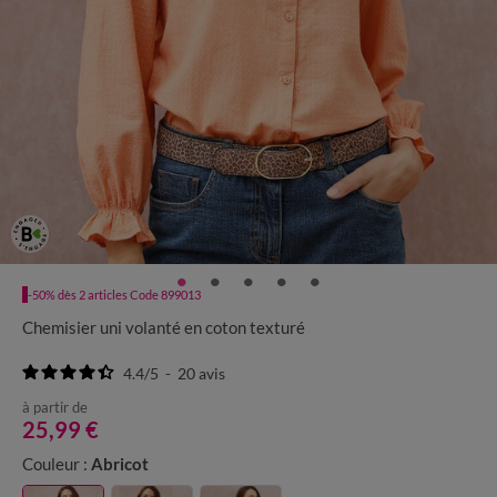
-50% dès 2 articles Code 899013
Chemisier uni volanté en coton texturé
4.4
/
5
-
20
avis
à partir de
25,99 €
Couleur :
Abricot