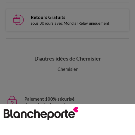
Retours Gratuits
sous 30 jours avec Mondial Relay uniquement
D'autres idées de Chemisier
Chemisier
Paiement 100% sécurisé
Payez plus tard ou en plusieurs fois
Livraison express
domicile, relais, consignes automatiques