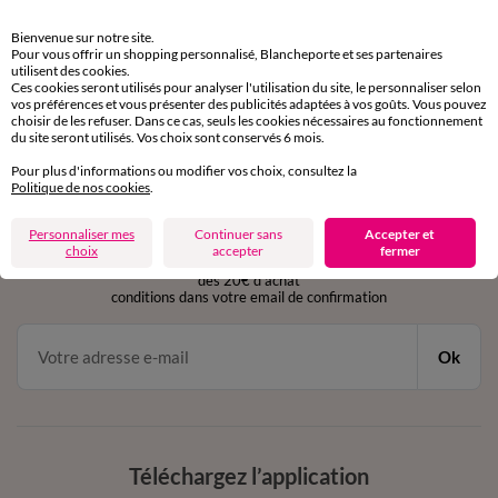
Retours gratuits
Bienvenue sur notre site.
sous 30 jours avec Mondial Relay uniquement
Pour vous offrir un shopping personnalisé, Blancheporte et ses partenaires
utilisent des cookies.
Ces cookies seront utilisés pour analyser l'utilisation du site, le personnaliser selon
Service clients
vos préférences et vous présenter des publicités adaptées à vos goûts. Vous pouvez
par chat et par téléphone
choisir de les refuser. Dans ce cas, seuls les cookies nécessaires au fonctionnement
de 8h00 à 20h00 du lundi au samedi
du site seront utilisés. Vos choix sont conservés 6 mois.
Pour plus d'informations ou modifier vos choix, consultez la
Politique de nos cookies
.
11€ Offerts
Personnaliser mes
Continuer sans
Accepter et
en vous inscrivant à la newsletter
choix
accepter
fermer
dès 20€ d’achat
conditions dans votre email de confirmation
Ok
Téléchargez l’application