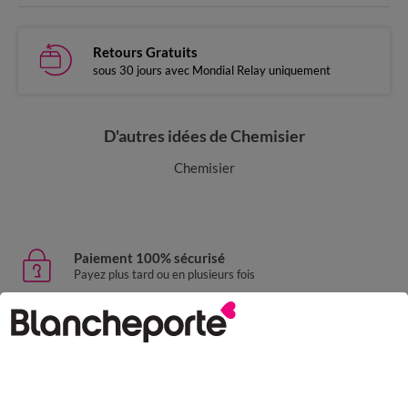
Retours Gratuits
sous 30 jours avec Mondial Relay uniquement
D'autres idées de Chemisier
Chemisier
Paiement 100% sécurisé
Payez plus tard ou en plusieurs fois
Livraison express
domicile, relais, consignes automatiques
Retours gratuits
sous 30 jours avec Mondial Relay uniquement