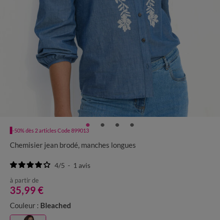
-50% dès 2 articles Code 899013
Chemisier jean brodé, manches longues
4
/
5
-
1
avis
à partir de
35,99 €
Couleur :
Bleached