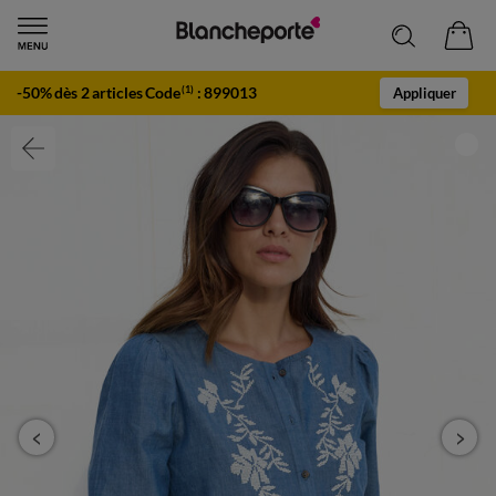
-50% dès 2 articles Code
:
899013
(1)
Appliquer