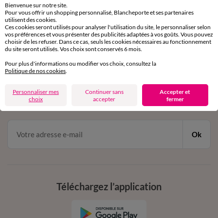
Bienvenue sur notre site.
Pour vous offrir un shopping personnalisé, Blancheporte et ses partenaires
Service clients
utilisent des cookies.
Ces cookies seront utilisés pour analyser l'utilisation du site, le personnaliser selon
par chat et par téléphone
vos préférences et vous présenter des publicités adaptées à vos goûts. Vous pouvez
de 8h00 à 20h00 du lundi au samedi
choisir de les refuser. Dans ce cas, seuls les cookies nécessaires au fonctionnement
du site seront utilisés. Vos choix sont conservés 6 mois.
Pour plus d'informations ou modifier vos choix, consultez la
11€ Offerts
Politique de nos cookies
.
en vous inscrivant à la newsletter
Personnaliser mes
Continuer sans
Accepter et
choix
accepter
fermer
dès 20€ d’achat
conditions dans votre email de confirmation
Ok
Téléchargez l’application