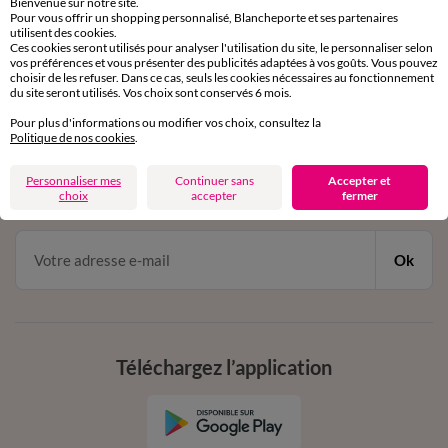
Bienvenue sur notre site.
Pour vous offrir un shopping personnalisé, Blancheporte et ses partenaires
Service clients
utilisent des cookies.
par chat et par téléphone
Ces cookies seront utilisés pour analyser l'utilisation du site, le personnaliser selon
de 8h00 à 20h00 du lundi au samedi
vos préférences et vous présenter des publicités adaptées à vos goûts. Vous pouvez
choisir de les refuser. Dans ce cas, seuls les cookies nécessaires au fonctionnement
du site seront utilisés. Vos choix sont conservés 6 mois.
Pour plus d'informations ou modifier vos choix, consultez la
11€ Offerts
Politique de nos cookies
.
en vous inscrivant à la newsletter
Personnaliser mes
Continuer sans
Accepter et
dès 20€ d’achat
choix
accepter
fermer
conditions dans votre email de confirmation
Ok
Téléchargez l’application