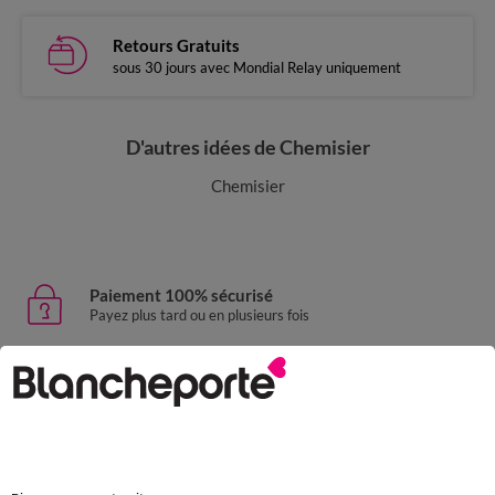
Retours Gratuits
sous 30 jours avec Mondial Relay uniquement
D'autres idées de Chemisier
Chemisier
Paiement 100% sécurisé
Payez plus tard ou en plusieurs fois
Livraison express
domicile, relais, consignes automatiques
Retours gratuits
sous 30 jours avec Mondial Relay uniquement