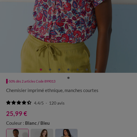
-50% dès 2 articles Code 899013
Chemisier imprimé ethnique, manches courtes
4.4
/
5
-
120
avis
25,99 €
Couleur :
Blanc / Bleu