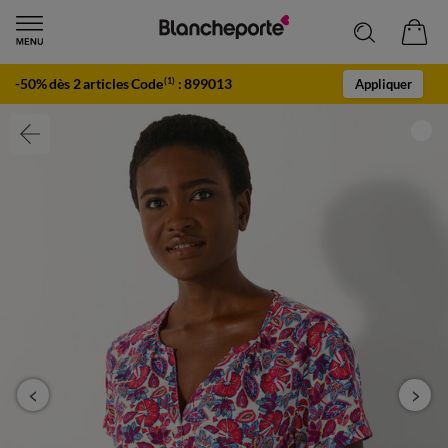
-50% dès 2 articles Code
:
899013
(1)
Appliquer