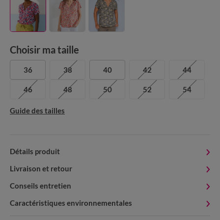
Choisir ma taille
36
38
40
42
44
46
48
50
52
54
Guide des tailles
Détails produit
Livraison et retour
Conseils entretien
Caractéristiques environnementales