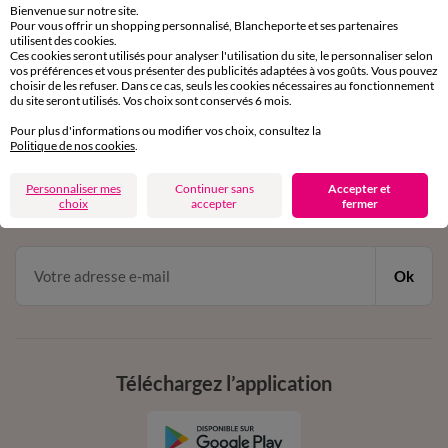
Bienvenue sur notre site.
Pour vous offrir un shopping personnalisé, Blancheporte et ses partenaires
Service clients
utilisent des cookies.
Ces cookies seront utilisés pour analyser l'utilisation du site, le personnaliser selon
par chat et par téléphone
vos préférences et vous présenter des publicités adaptées à vos goûts. Vous pouvez
de 8h00 à 20h00 du lundi au samedi
choisir de les refuser. Dans ce cas, seuls les cookies nécessaires au fonctionnement
du site seront utilisés. Vos choix sont conservés 6 mois.
Pour plus d'informations ou modifier vos choix, consultez la
11€ Offerts
Politique de nos cookies
.
en vous inscrivant à la newsletter
Personnaliser mes
Continuer sans
Accepter et
choix
accepter
fermer
dès 20€ d’achat
conditions dans votre email de confirmation
Ok
Téléchargez l’application