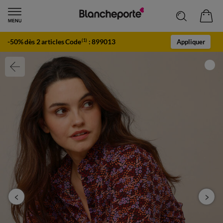
-50% dès 2 articles Code
:
899013
(1)
Appliquer