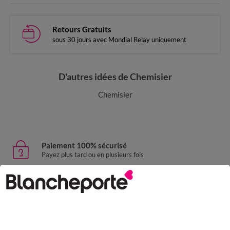
Retours Gratuits
sous 30 jours avec Mondial Relay uniquement
D'autres idées de Chemisier
Chemisier
Paiement 100% sécurisé
Payez plus tard ou en plusieurs fois
Livraison express
domicile, relais, consignes automatiques
Retours gratuits
sous 30 jours avec Mondial Relay uniquement