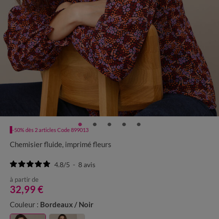
-50% dès 2 articles Code 899013
Chemisier fluide, imprimé fleurs
4.8
/
5
-
8
avis
à partir de
32,99 €
Couleur :
Bordeaux / Noir