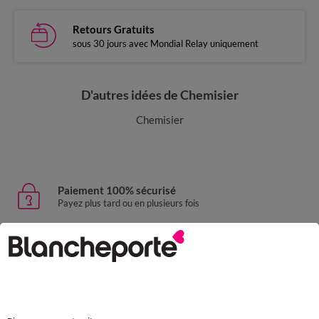
Retours Gratuits
sous 30 jours avec Mondial Relay uniquement
D'autres idées de Chemisier
Chemisier
Paiement 100% sécurisé
Payez plus tard ou en plusieurs fois
Livraison express
domicile, relais, consignes automatiques
Retours gratuits
sous 30 jours avec Mondial Relay uniquement