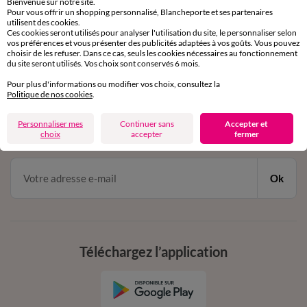
Bienvenue sur notre site.
Pour vous offrir un shopping personnalisé, Blancheporte et ses partenaires
Service clients
utilisent des cookies.
par chat et par téléphone
Ces cookies seront utilisés pour analyser l'utilisation du site, le personnaliser selon
de 8h00 à 20h00 du lundi au samedi
vos préférences et vous présenter des publicités adaptées à vos goûts. Vous pouvez
choisir de les refuser. Dans ce cas, seuls les cookies nécessaires au fonctionnement
du site seront utilisés. Vos choix sont conservés 6 mois.
Pour plus d'informations ou modifier vos choix, consultez la
11€ Offerts
Politique de nos cookies
.
en vous inscrivant à la newsletter
Personnaliser mes
Continuer sans
Accepter et
dès 20€ d’achat
choix
accepter
fermer
conditions dans votre email de confirmation
Ok
Téléchargez l’application