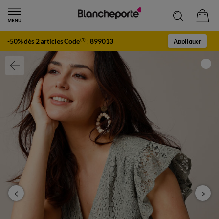
-50% dès 2 articles Code
:
899013
(1)
Appliquer