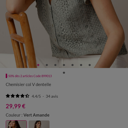
-50% dès 2 articles Code 899013
Chemisier col V dentelle
4.4
/
5
-
34
avis
29,99 €
Couleur :
Vert Amande