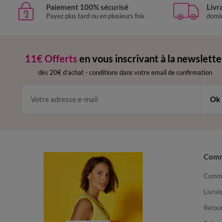
Paiement 100% sécurisé
Livr
Payez plus tard ou en plusieurs fois
domic
11€ Offerts
en vous inscrivant à la newslette
dès 20€ d’achat
-
conditions dans votre email de confirmation
Ok
Com
Comma
Livrai
Retour