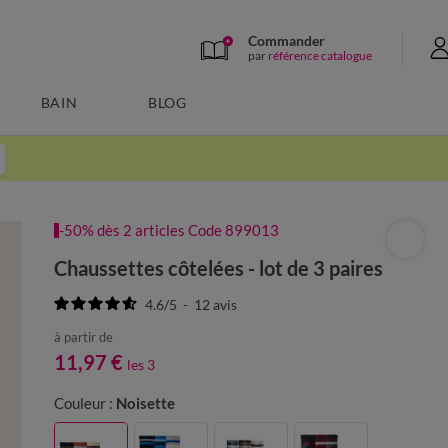
Commander
par
référence catalogue
BAIN
BLOG
-50% dès 2 articles Code 899013
Chaussettes côtelées - lot de 3 paires
4.6
/
5
-
12
avis
à partir de
11,97 €
les 3
Couleur :
Noisette