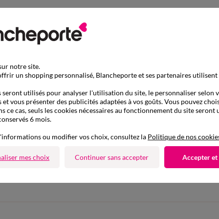
ur notre site.
ffrir un shopping personnalisé, Blancheporte et ses partenaires utilisent
seront utilisés pour analyser l'utilisation du site, le personnaliser selon 
 et vous présenter des publicités adaptées à vos goûts. Vous pouvez chois
ns ce cas, seuls les cookies nécessaires au fonctionnement du site seront u
conservés 6 mois.
'informations ou modifier vos choix, consultez la
Politique de nos cookie
D'autres idées de Chaussettes
aliser mes choix
Continuer sans accepter
Accepter et
Chaussettes