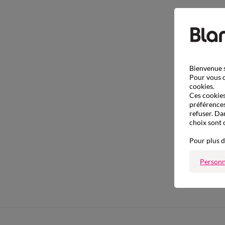
Bienvenue s
Pour vous o
cookies.
Ces cookies 
préférences
refuser. Da
choix sont 
Pour plus d
Personn