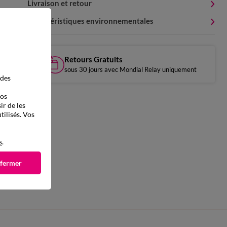
Livraison et retour
Caractéristiques environnementales
Retours Gratuits
sous 30 jours avec Mondial Relay uniquement
 des
vos
ir de les
tilisés. Vos
s
.
 fermer