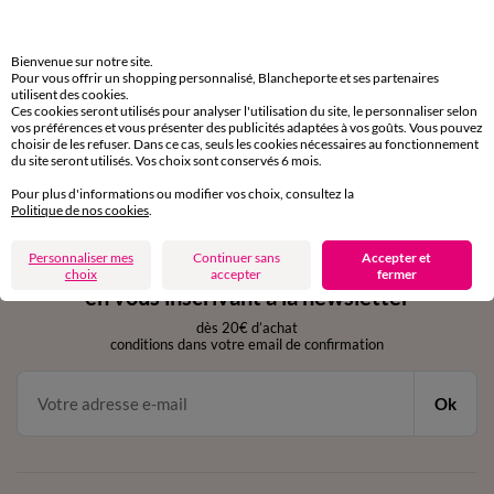
domicile, relais, consignes automatiques
Bienvenue sur notre site.
Retours gratuits
Pour vous offrir un shopping personnalisé, Blancheporte et ses partenaires
sous 30 jours avec Mondial Relay uniquement
utilisent des cookies.
Ces cookies seront utilisés pour analyser l'utilisation du site, le personnaliser selon
vos préférences et vous présenter des publicités adaptées à vos goûts. Vous pouvez
Service clients
choisir de les refuser. Dans ce cas, seuls les cookies nécessaires au fonctionnement
du site seront utilisés. Vos choix sont conservés 6 mois.
par chat et par téléphone
de 8h00 à 20h00 du lundi au samedi
Pour plus d'informations ou modifier vos choix, consultez la
Politique de nos cookies
.
Personnaliser mes
Continuer sans
Accepter et
11€ Offerts
choix
accepter
fermer
en vous inscrivant à la newsletter
dès 20€ d’achat
conditions dans votre email de confirmation
Ok