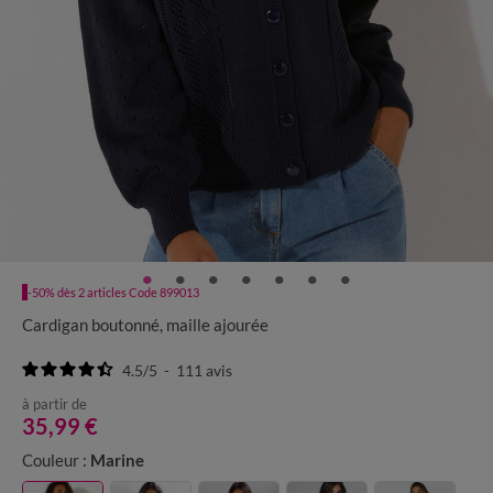
-50% dès 2 articles Code 899013
Cardigan boutonné, maille ajourée
4.5
/
5
-
111
avis
à partir de
35,99 €
Couleur :
Marine