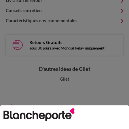
Livraison et retour
Conseils entretien
Caractéristiques environnementales
Retours Gratuits
sous 30 jours avec Mondial Relay uniquement
D'autres idées de Gilet
Gilet
Paiement 100% sécurisé
Payez plus tard ou en plusieurs fois
Livraison express