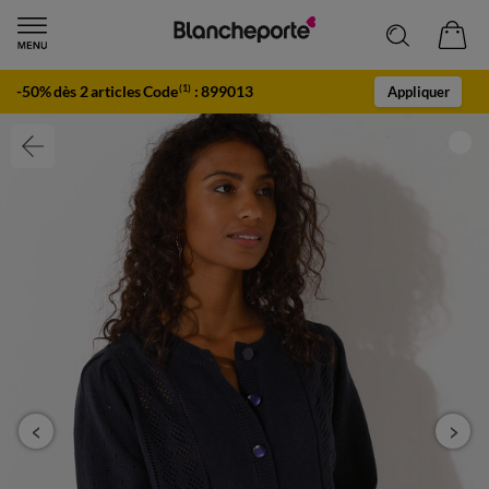
-50% dès 2 articles Code
:
899013
(1)
Appliquer