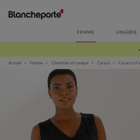
FEMME
LINGERIE
Accueil
Femme
Chemisier et tunique
Caraco
Caraco col V