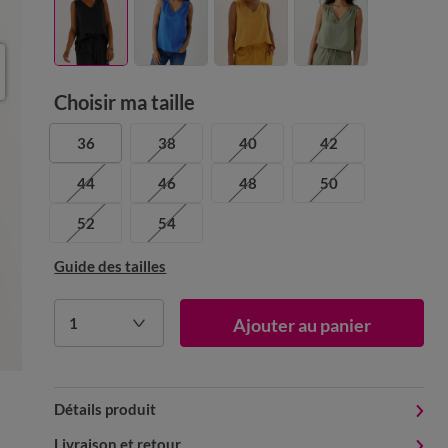
Choisir ma taille
36
38
40
42
44
46
48
50
52
54
Guide des tailles
1
Ajouter au panier
Détails produit
Livraison et retour