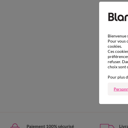
Bienvenue s
Pour vous o
cookies.
Ces cookies 
préférences
refuser. Da
choix sont 
Pour plus d
Personn
Paiement 100% sécurisé
Livr