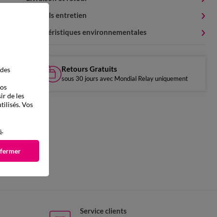
Conseils entretien
Caractéristiques environnementales
Retours Gratuits
 des
sous 30 jours avec Mondial Relay uniquement
vos
ir de les
tilisés. Vos
s
.
 fermer
Service clients