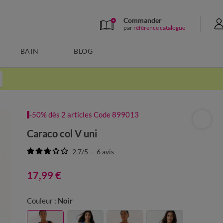
Commander
par
référence catalogue
BAIN
BLOG
-50% dès 2 articles Code 899013
Caraco col V uni
2.7
/
5
-
6
avis
17,99 €
Couleur :
Noir