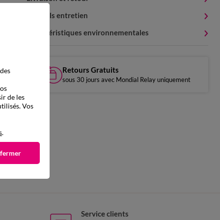
Conseils entretien
Caractéristiques environnementales
Retours Gratuits
 des
sous 30 jours avec Mondial Relay uniquement
vos
ir de les
tilisés. Vos
s
.
 fermer
Service clients