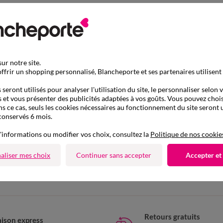
ur notre site.
ffrir un shopping personnalisé, Blancheporte et ses partenaires utilisent
seront utilisés pour analyser l'utilisation du site, le personnaliser selon 
 et vous présenter des publicités adaptées à vos goûts. Vous pouvez chois
ns ce cas, seuls les cookies nécessaires au fonctionnement du site seront u
conservés 6 mois.
'informations ou modifier vos choix, consultez la
Politique de nos cookie
D'autres idées de Caraco
aliser mes choix
Continuer sans accepter
Accepter et
Caraco
Retours gratuits
aison express