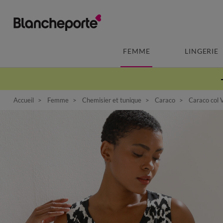
FEMME
LINGERIE
Accueil
Femme
Chemisier et tunique
Caraco
Caraco col 