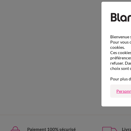
Bienvenue s
Pour vous o
cookies.
Ces cookies 
préférences
refuser. Da
choix sont 
Pour plus d
Personn
Paiement 100% sécurisé
Livr