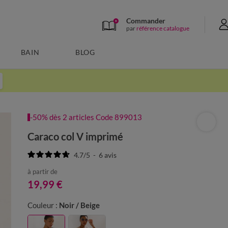
Commander
par
référence catalogue
BAIN
BLOG
-50% dès 2 articles Code 899013
Caraco col V imprimé
4.7
/
5
-
6
avis
à partir de
19,99 €
Couleur :
Noir / Beige