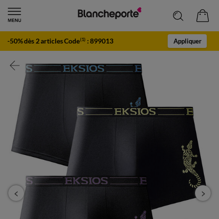
-50% dès 2 articles Code
:
899013
(1)
Appliquer