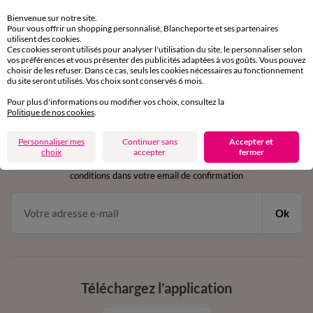
Retours gratuits
sous 30 jours avec Mondial Relay uniquement
Bienvenue sur notre site.
Pour vous offrir un shopping personnalisé, Blancheporte et ses partenaires
utilisent des cookies.
Service clients
Ces cookies seront utilisés pour analyser l'utilisation du site, le personnaliser selon
par chat et par téléphone
vos préférences et vous présenter des publicités adaptées à vos goûts. Vous pouvez
choisir de les refuser. Dans ce cas, seuls les cookies nécessaires au fonctionnement
de 8h00 à 20h00 du lundi au samedi
du site seront utilisés. Vos choix sont conservés 6 mois.
Pour plus d'informations ou modifier vos choix, consultez la
Politique de nos cookies
.
11€ Offerts
Personnaliser mes
Continuer sans
Accepter et
en vous inscrivant à la newsletter
choix
accepter
fermer
dès 20€ d’achat
conditions dans votre email de confirmation
Ok
Téléchargez l’application