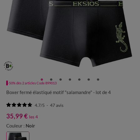
-50% dès 2 articles Code 899013
Boxer fermé élastiqué motif "salamandre" - lot de 4
4.7
/
5
-
47
avis
35,99 €
les 4
Couleur :
Noir