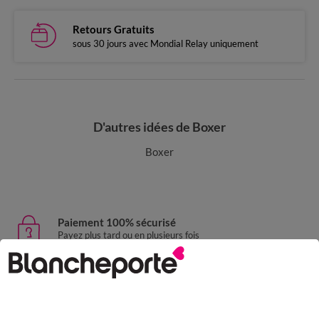
Retours Gratuits
sous 30 jours avec Mondial Relay uniquement
D'autres idées de Boxer
Boxer
Paiement 100% sécurisé
Payez plus tard ou en plusieurs fois
Livraison express
domicile, relais, consignes automatiques