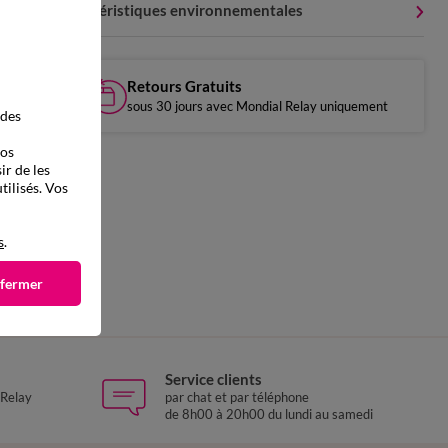
Caractéristiques environnementales
Retours Gratuits
sous 30 jours avec Mondial Relay uniquement
 des
vos
ir de les
tilisés. Vos
s
.
 fermer
Service clients
 Relay
par chat et par téléphone
de 8h00 à 20h00 du lundi au samedi