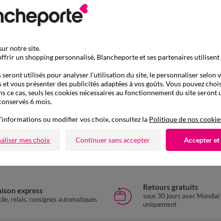
ur notre site.
ffrir un shopping personnalisé, Blancheporte et ses partenaires utilisent
seront utilisés pour analyser l'utilisation du site, le personnaliser selon 
 et vous présenter des publicités adaptées à vos goûts. Vous pouvez chois
ns ce cas, seuls les cookies nécessaires au fonctionnement du site seront u
conservés 6 mois.
D'autres idées d'Accessoires
'informations ou modifier vos choix, consultez la
Politique de nos cookie
Accessoires
aliser mes choix
Continuer sans accepter
Accepter et
Retours gratuits
aison express
sous 30 jours avec Mondial
ile, relais, consignes automatiques
uniquement