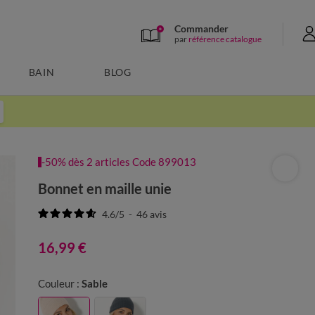
Commander
par
référence catalogue
BAIN
BLOG
-50% dès 2 articles Code 899013
Bonnet en maille unie
4.6
/
5
-
46
avis
16,99 €
Couleur :
Sable