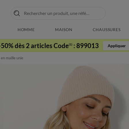
HOMME
MAISON
CHAUSSURES
-50% dès 2 articles Code
:
899013
(1)
Appliquer
en maille unie