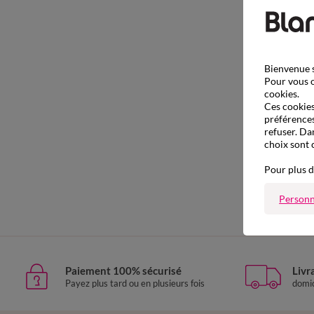
Bienvenue s
Pour vous o
cookies.
Ces cookies 
préférences
refuser. Da
choix sont 
Pour plus d
Personn
Paiement 100% sécurisé
Livr
Payez plus tard ou en plusieurs fois
domic