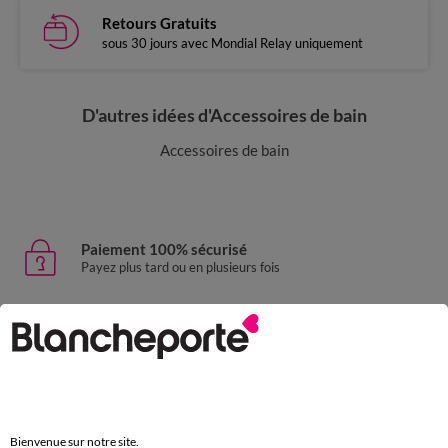
Retours Gratuits
sous 30 jours avec Mondial Relay uniquement
D'autres idées d'Accessoires de bain
Accessoires de bain
Paiement 100% sécurisé
Payez plus tard ou en plusieurs fois
Livraison express
domicile, relais, consignes automatiques
Retours gratuits
sous 30 jours avec Mondial Relay uniquement
Bienvenue sur notre site.