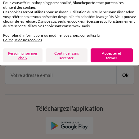
Service clients
Pour vous offrir un shopping personnalisé, Blancheporte et ses partenaires
par chat et par téléphone
utilisent des cookies.
Ces cookies seront utilisés pour analyser l'utilisation du site, le personnaliser selon
de 8h00 à 20h00 du lundi au samedi
vos préférences et vous présenter des publicités adaptées à vos goûts. Vous pouvez
choisir de les refuser. Dans ce cas, seuls les cookies nécessaires au fonctionnement
du site seront utilisés. Vos choix sont conservés 6 mois.
11€ Offerts
Pour plus d'informations ou modifier vos choix, consultez la
Politique de nos cookies
.
en vous inscrivant à la newsletter
Personnaliser mes
Continuer sans
Accepter et
dès 20€ d’achat
choix
accepter
fermer
conditions dans votre email de confirmation
Ok
Téléchargez l’application