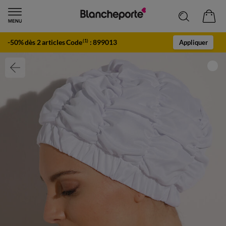
-50% dès 2 articles Code
:
899013
(1)
Appliquer