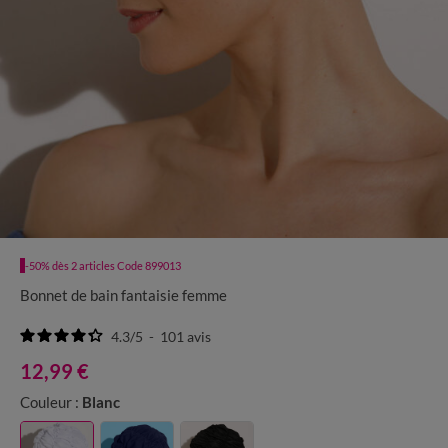
-50% dès 2 articles Code 899013
Bonnet de bain fantaisie femme
4.3
/
5
-
101
avis
12,99 €
Couleur :
Blanc