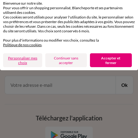
Bienvenue sur notre site.
Pour vous offrir un shopping personnalisé, Blancheporte et ses partenaires
Service clients
utilisent des cookies.
Ces cookies seront utilisés pour analyser l'utilisation du site, le personnaliser selon
par chat et par téléphone
vos préférences et vous présenter des publicités adaptées à vos goûts. Vous pouvez
de 8h00 à 20h00 du lundi au samedi
choisir de les refuser. Dans ce cas, seuls les cookies nécessaires au fonctionnement
du site seront utilisés. Vos choix sont conservés 6 mois.
Pour plus d'informations ou modifier vos choix, consultez la
11€ Offerts
Politique de nos cookies
.
en vous inscrivant à la newsletter
Personnaliser mes
Continuer sans
Accepter et
choix
accepter
fermer
dès 20€ d’achat
conditions dans votre email de confirmation
Ok
Téléchargez l’application