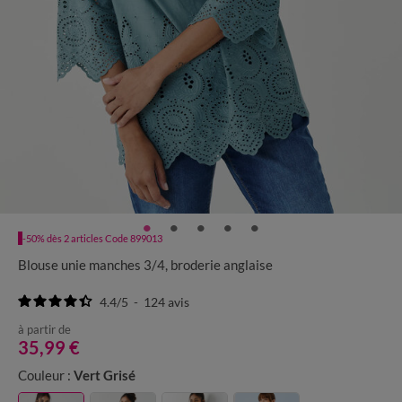
-50% dès 2 articles Code 899013
Blouse unie manches 3/4, broderie anglaise
4.4
/
5
-
124
avis
à partir de
35,99 €
Couleur :
Vert Grisé