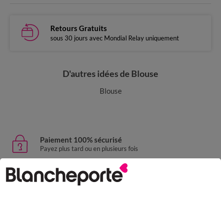
Retours Gratuits
sous 30 jours avec Mondial Relay uniquement
D'autres idées de Blouse
Blouse
Paiement 100% sécurisé
Payez plus tard ou en plusieurs fois
Livraison express
domicile, relais, consignes automatiques
Retours gratuits
sous 30 jours avec Mondial Relay uniquement