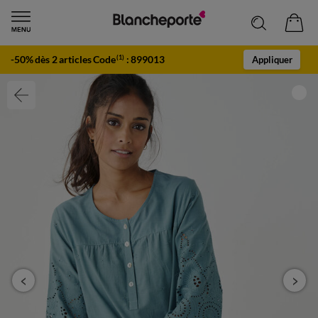
-50% dès 2 articles Code
:
899013
(1)
Appliquer