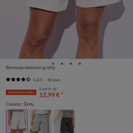
Bermuda molleton gratté
4.3
/
5
-
62
avis
à partir de
LES MOINS CHERS
12,99 €
*
Couleur :
Écru