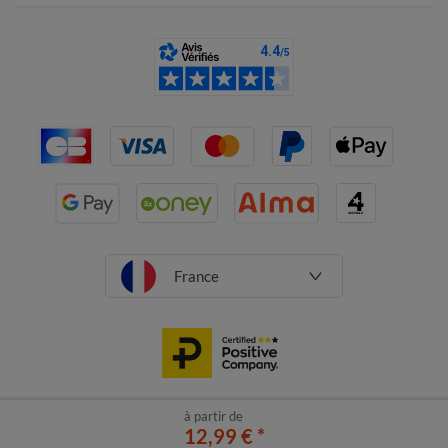
France
à partir de
CGV
Mentions légales
12,99 €
Données personnelles
*
Cookies