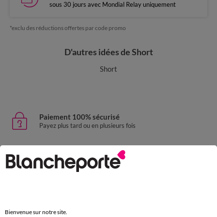
sous 30 jours avec Mondial Relay uniquement
*exclu des réductions offertes par code promo
D'autres idées de Short
Short
Paiement 100% sécurisé
Payez plus tard ou en plusieurs fois
Livraison express
domicile, relais, consignes automatiques
Retours gratuits
sous 30 jours avec Mondial Relay uniquement
Bienvenue sur notre site.
Service clients