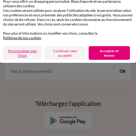
Pour vous offrir un shopping personnalisé, Blancheporte et ses partenaires
par chat et par téléphone
utilisent des cookies.
de 8h00 à 20h00 du lundi au samedi
Ces cookies seront utilisés pour analyser l'utilisation du site, le personnaliser selon
vos préférences et vous présenter des publicités adaptées à vos goûts. Vous pouvez
choisir de les refuser. Dans ce cas, seuls les cookies nécessaires au fonctionnement
du site seront utilisés. Vos choix sont conservés 6 mois.
11€ Offerts
Pour plus d'informations ou modifier vos choix, consultez la
Politique de nos cookies
.
en vous inscrivant à la newsletter
dès 20€ d’achat
Personnaliser mes
Continuer sans
Accepter et
conditions dans votre email de confirmation
choix
accepter
fermer
Ok
Téléchargez l’application