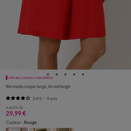
-50% dès 2 articles Code 899013
Bermuda coupe large, lin mélangé
3.9
/
5
-
9
avis
à partir de
29,99 €
Couleur :
Rouge