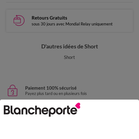
Retours Gratuits
sous 30 jours avec Mondial Relay uniquement
D'autres idées de Short
Short
Paiement 100% sécurisé
Payez plus tard ou en plusieurs fois
Livraison express
domicile, relais, consignes automatiques
Retours gratuits
sous 30 jours avec Mondial Relay uniquement