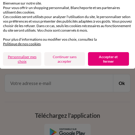
Bienvenue sur notre site.
Pour vous offrir un shopping personnalisé, Blancheporte et ses partenaires
Service clients
utilisent des cookies.
Ces cookies seront utilisés pour analyser l'utilisation du site, le personnaliser selon
par chat et par téléphone
vos préférences et vous présenter des publicités adaptées à vos goûts. Vous pouvez
de 8h00 à 20h00 du lundi au samedi
choisir de les refuser. Dans ce cas, seuls les cookies nécessaires au fonctionnement
du site seront utilisés. Vos choix sont conservés 6 mois.
Pour plus d'informations ou modifier vos choix, consultez la
11€ Offerts
Politique de nos cookies
.
en vous inscrivant à la newsletter
Personnaliser mes
Continuer sans
Accepter et
choix
accepter
fermer
dès 20€ d’achat
conditions dans votre email de confirmation
Ok
Téléchargez l’application