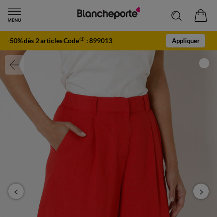
-50% dès 2 articles Code
:
899013
(1)
Appliquer