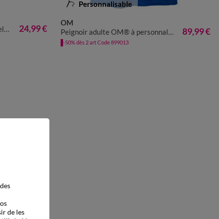
Personnalisable
OM
34/36
38/42
44/48
24,99 €
m2
89,99 €
Peignoir adulte OM® à personnaliser
-50% dès 2 art Code 899013
 des
vos
ir de les