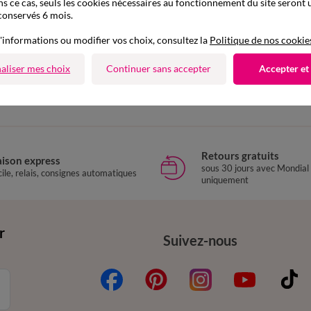
ns ce cas, seuls les cookies nécessaires au fonctionnement du site seront u
conservés 6 mois.
'informations ou modifier vos choix, consultez la
Politique de nos cookie
aliser mes choix
Continuer sans accepter
Accepter et
Retours gratuits
aison express
sous 30 jours avec Mondial
ile, relais, consignes automatiques
uniquement
r
Suivez-nous