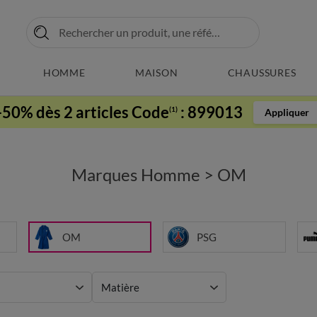
HOMME
MAISON
CHAUSSURES
-50% dès 2 articles Code
:
899013
(1)
Appliquer
Marques Homme
>
OM
OM
PSG
Matière