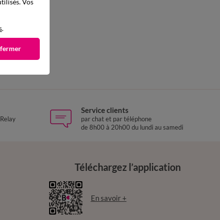
tilisés. Vos
s
.
 fermer
Service clients
 Relay
par chat et par téléphone
de 8h00 à 20h00 du lundi au samedi
Téléchargez l’application
En savoir +