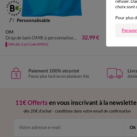
refuser. Da
choix sont 
Pour plus d
Personnalisable
Personn
OM
32,99 €
Drap de bain OM® à personnaliser, éponge et velours coton - 320g/m2
-50% dès 2 art Code 899013
Paiement 100% sécurisé
Livr
Payez plus tard ou en plusieurs fois
domic
11€ Offerts
en vous inscrivant à la newslette
dès 20€ d’achat
-
conditions dans votre email de confirmation
Ok