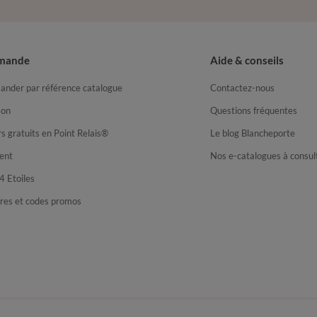
mande
Aide & conseils
nder par référence catalogue
Contactez-nous
son
Questions fréquentes
s gratuits en Point Relais®
Le blog Blancheporte
ent
Nos e-catalogues à consul
4 Etoiles
fres et codes promos