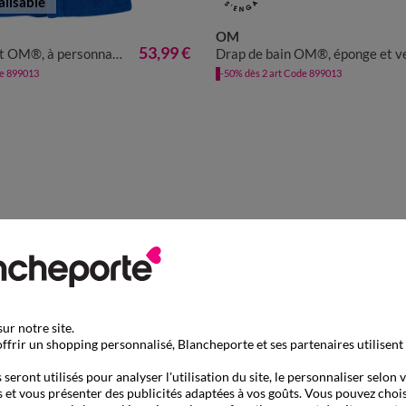
lisable
OM
6/8 ANS
10/12 ANS
53,99 €
 OM®, à personnaliser
Drap de bain OM®, éponge et velours coton - 320g/
de 899013
-50% dès 2 art Code 899013
ur notre site.
ffrir un shopping personnalisé, Blancheporte et ses partenaires utilisent
seront utilisés pour analyser l'utilisation du site, le personnaliser selon 
 et vous présenter des publicités adaptées à vos goûts. Vous pouvez chois