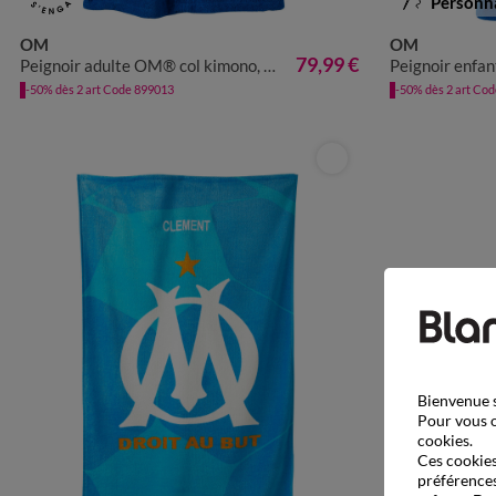
Personna
OM
OM
34/36
38/42
44/48
79,99 €
Peignoir adulte OM® col kimono, éponge
Peignoir enfant
-50% dès 2 art Code 899013
-50% dès 2 art Co
Bienvenue s
Pour vous o
cookies.
Ces cookies 
préférences