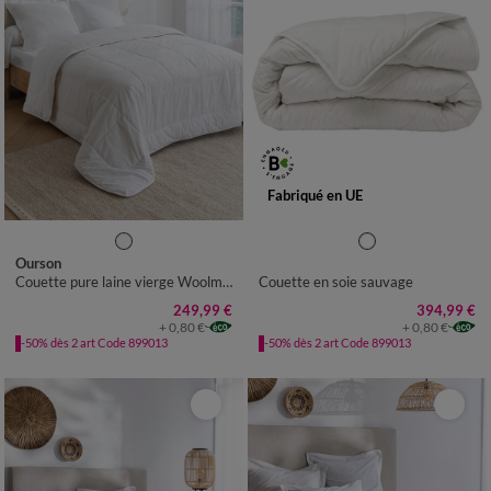
Fabriqué en UE
COUETTE 1 PERS : 140X200
CM
Ourson
Couette pure laine vierge Woolmark® 600g/m²
Couette en soie sauvage
COUETTE 1-2 PERS :
200X200CM
249,99 €
394,99 €
+ 0,80 €
+ 0,80 €
COUETTE 2 PERS :
-50% dès 2 art Code 899013
-50% dès 2 art Code 899013
240X220CM
COUETTE 2 PERS :
260X240CM