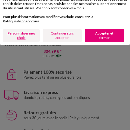
choisir de les refuser. Dans ce cas, seuls les cookies nécessaires au fonctionnement
du site seront utilisés. Vos choix sont conservés 6 mois.
Nouveauté
Pour plus d'informations ou modifier vos choix, consultez la
Politique de nos cookies
.
Fabriqué en France
Personnaliser mes
Continuer sans
Accepter et
choix
accepter
fermer
Dodo
Couette duvet canard luxe chambre tempérée
304,99 €
*
+ 0,80 €
Paiement 100% sécurisé
Payez plus tard ou en plusieurs fois
Livraison express
domicile, relais, consignes automatiques
Retours gratuits
sous 30 jours avec Mondial Relay uniquement