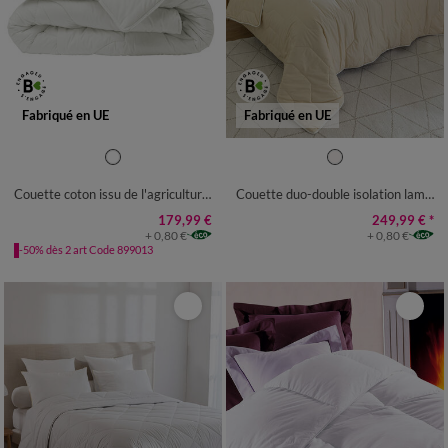
Fabriqué en UE
Fabriqué en UE
COUETTE 1 PERS : 140X200
CM
Couette coton issu de l'agriculture biologique 250 g/m²
Couette duo-double isolation lama 2x200 g/m²
COUETTE 1-2 PERS :
200X200CM
179,99 €
249,99 €
*
+ 0,80 €
+ 0,80 €
COUETTE 2 PERS :
-50% dès 2 art Code 899013
240X220CM
COUETTE 2 PERS :
260X240CM