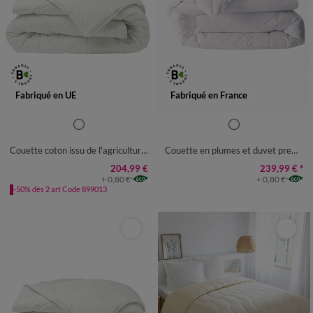
Fabriqué en UE
Fabriqué en France
COUETTE 1 PERS : 140X200
CM
Couette coton issu de l'agriculture biologique 350 g/m²
Couette en plumes et duvet premier prix 450 g/m²
COUETTE 1-2 PERS :
200X200CM
204,99 €
239,99 €
*
+ 0,80 €
+ 0,80 €
COUETTE 2 PERS :
-50% dès 2 art Code 899013
240X220CM
COUETTE 2 PERS :
260X240CM