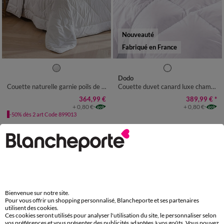
Nouveauté
Fabriqué en France
Dodo
Couette naturelle garnie poils de chameau
Couette duvet canard luxe chambre fraîche
364,99 €
389,99 €
*
+ 0,80 €
+ 0,80 €
-50% dès 2 art Code 899013
Bienvenue sur notre site.
Pour vous offrir un shopping personnalisé, Blancheporte et ses partenaires
utilisent des cookies.
Ces cookies seront utilisés pour analyser l'utilisation du site, le personnaliser selon
vos préférences et vous présenter des publicités adaptées à vos goûts. Vous pouvez