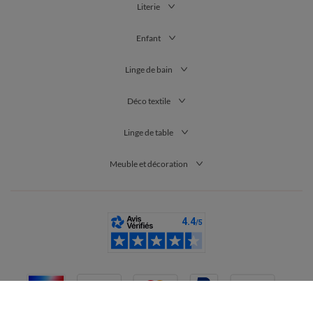
Literie
Enfant
Linge de bain
Déco textile
Linge de table
Meuble et décoration