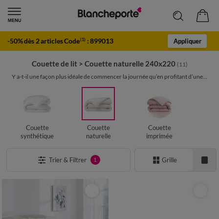
-50% dès 2 articles Code
:
899013
(1)
Appliquer
Couette de lit
>
Couette naturelle 240x220
(11)
Y a-t-il une façon plus idéale de commencer la journée qu’en profitant d’une...
Couette
Couette
Couette
synthétique
naturelle
imprimée
Trier & Filtrer
Grille
1